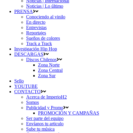
Noticias | Internacional
Noticias | Lo último
PRENSA
Conociendo al vinilo
En directo
Entrevistas
Reportajes
Sueños de colores
Track a Track
Investigación Hip Hop
DESCARGAS
Discos Chilenos
Zona Norte
Zona Central
Zona Sur
Sello
YOUTUBE
CONTACTO
Acerca de ImperioH2
Somos
Publicidad y Promo
PROMOCIÓN Y CAMPAÑAS
Ser parte del equipo
Envíanos tu articulo
Sube tu música