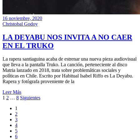
16 noviembre, 2020
Christobal Godoy
LA DEYABU NOS INVITA A NO CAER
EN EL TRUKO
La rapera santiaguina acaba de estrenar una nueva pieza audiovisual
que lleva a la pantalla Truko. La canción, perteneciente al disco
Matria lanzado en 2018, trata sobre problemáticas sociales y
políticas en Chile. Escrito por Habitual Isabel Riffo es La Deyabu.
Rapera y fotógrafa proveniente de la
Leer Más
Navegación
1
2
…
8
Siguientes
de
1
2
entradas
3
4
5
6