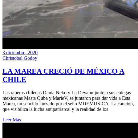
3 diciembre, 2020
Christobal Godoy
LA MAREA CRECIÓ DE MÉXICO A
CHILE
Las raperas chilenas Dania Neko y La Deyabu junto a sus colegas
mexicanas Masta Quba y MarieV, se juntaron para dar vida a Esta
Marea, un sencillo lanzado por el sello MDEMUSICA. La canción,
que visibiliza la lucha antipatriarcal y la realidad de los
Leer Más