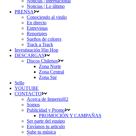
Noticias | Internacional
Noticias | Lo último
PRENSA
Conociendo al vinilo
En directo
Entrevistas
Reportajes
Sueños de colores
Track a Track
Investigación Hip Hop
DESCARGAS
Discos Chilenos
Zona Norte
Zona Central
Zona Sur
Sello
YOUTUBE
CONTACTO
Acerca de ImperioH2
Somos
Publicidad y Promo
PROMOCIÓN Y CAMPAÑAS
Ser parte del equipo
Envíanos tu articulo
Sube tu música