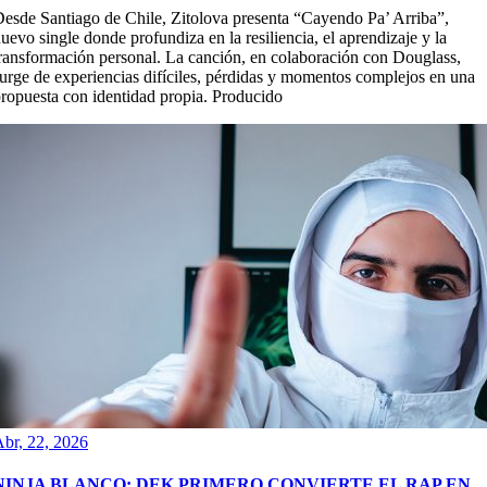
esde Santiago de Chile, Zitolova presenta “Cayendo Pa’ Arriba”,
uevo single donde profundiza en la resiliencia, el aprendizaje y la
ransformación personal. La canción, en colaboración con Douglass,
urge de experiencias difíciles, pérdidas y momentos complejos en una
ropuesta con identidad propia. Producido
br, 22, 2026
NINJA BLANCO: DEK PRIMERO CONVIERTE EL RAP EN