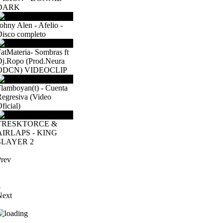
DARK
ohny Alen - Afelio -
Disco completo
atMateria- Sombras ft
Dj.Ropo (Prod.Neura
ODCN) VIDEOCLIP
lamboyan(t) - Cuenta
egresiva (Video
ficial)
TRESKTORCE &
AIRLAPS - KING
SLAYER 2
«
Prev
1
8
Next
»