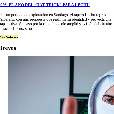
2026: EL AÑO DEL “HAT TRICK” PARA LECHU
ras un periodo de exploración en Santiago, el rapero Lechu regresa a
alparaíso con una propuesta que reafirma su identidad y proyecta una
tapa activa. Su paso por la capital no solo amplió su visión del circuito
usical chileno, sino
ás Noticias
Breves