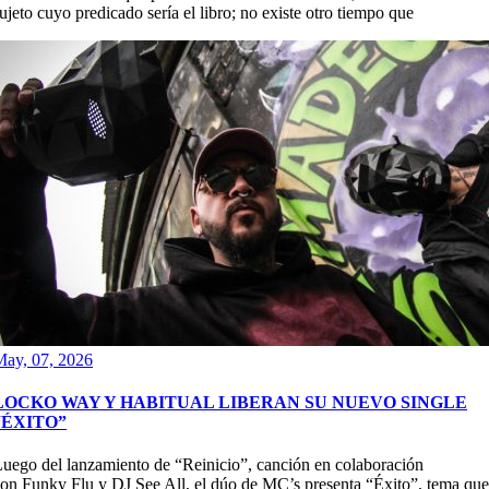
ujeto cuyo predicado sería el libro; no existe otro tiempo que
May, 07, 2026
LOCKO WAY Y HABITUAL LIBERAN SU NUEVO SINGLE
“ÉXITO”
uego del lanzamiento de “Reinicio”, canción en colaboración
on Funky Flu y DJ See All, el dúo de MC’s presenta “Éxito”, tema que