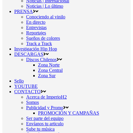
Noticias | Internacional
Noticias | Lo último
PRENSA
Conociendo al vinilo
En directo
Entrevistas
Reportajes
Sueños de colores
Track a Track
Investigación Hip Hop
DESCARGAS
Discos Chilenos
Zona Norte
Zona Central
Zona Sur
Sello
YOUTUBE
CONTACTO
Acerca de ImperioH2
Somos
Publicidad y Promo
PROMOCIÓN Y CAMPAÑAS
Ser parte del equipo
Envíanos tu articulo
Sube tu música