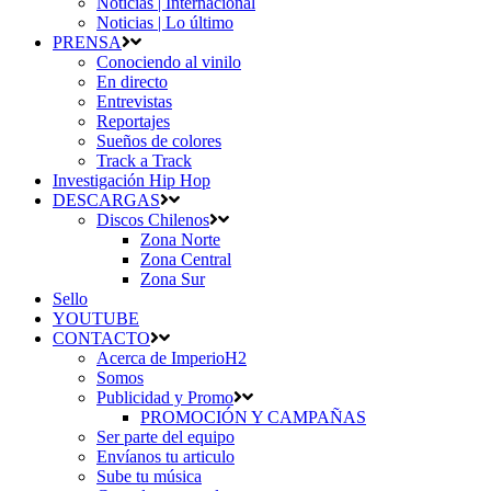
Noticias | Internacional
Noticias | Lo último
PRENSA
Conociendo al vinilo
En directo
Entrevistas
Reportajes
Sueños de colores
Track a Track
Investigación Hip Hop
DESCARGAS
Discos Chilenos
Zona Norte
Zona Central
Zona Sur
Sello
YOUTUBE
CONTACTO
Acerca de ImperioH2
Somos
Publicidad y Promo
PROMOCIÓN Y CAMPAÑAS
Ser parte del equipo
Envíanos tu articulo
Sube tu música