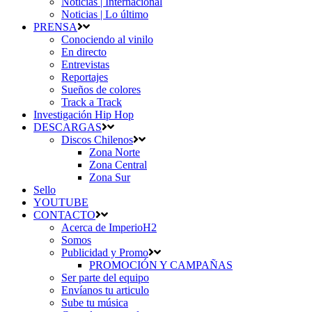
Noticias | Internacional
Noticias | Lo último
PRENSA
Conociendo al vinilo
En directo
Entrevistas
Reportajes
Sueños de colores
Track a Track
Investigación Hip Hop
DESCARGAS
Discos Chilenos
Zona Norte
Zona Central
Zona Sur
Sello
YOUTUBE
CONTACTO
Acerca de ImperioH2
Somos
Publicidad y Promo
PROMOCIÓN Y CAMPAÑAS
Ser parte del equipo
Envíanos tu articulo
Sube tu música