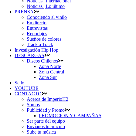
Noticias | Internacional
Noticias | Lo último
PRENSA
Conociendo al vinilo
En directo
Entrevistas
Reportajes
Sueños de colores
Track a Track
Investigación Hip Hop
DESCARGAS
Discos Chilenos
Zona Norte
Zona Central
Zona Sur
Sello
YOUTUBE
CONTACTO
Acerca de ImperioH2
Somos
Publicidad y Promo
PROMOCIÓN Y CAMPAÑAS
Ser parte del equipo
Envíanos tu articulo
Sube tu música