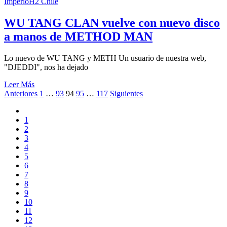
ImperioH2 Chile
WU TANG CLAN vuelve con nuevo disco
a manos de METHOD MAN
Lo nuevo de WU TANG y METH Un usuario de nuestra web,
"DJEDDI", nos ha dejado
Leer Más
Navegación
Anteriores
1
…
93
94
95
…
117
Siguientes
de
1
entradas
2
3
4
5
6
7
8
9
10
11
12