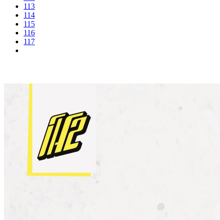
113
114
115
116
117