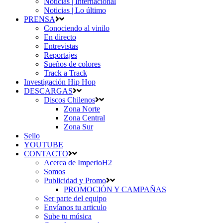
Noticias | Internacional
Noticias | Lo último
PRENSA
Conociendo al vinilo
En directo
Entrevistas
Reportajes
Sueños de colores
Track a Track
Investigación Hip Hop
DESCARGAS
Discos Chilenos
Zona Norte
Zona Central
Zona Sur
Sello
YOUTUBE
CONTACTO
Acerca de ImperioH2
Somos
Publicidad y Promo
PROMOCIÓN Y CAMPAÑAS
Ser parte del equipo
Envíanos tu articulo
Sube tu música