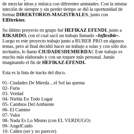
de mezclar ideas y música con diferentes amistades. Con la misma
inteción de siempre y sin perder tiempo se dió la oportunidad de
formar
DIREKTORIOS-MAGISTRALES
, junto con
ElDirektor.
Su último proyecto en grupo fué
HEFIKAZ EFENDI
, junto a
RIKARDO
, con el cual sacó un trabajo llamado «
Inflexible
«.
Luego es este proyecto trabajo junto a RUBER PRO en algunos
temas, pero al final decidió hacer un trabajo a solas y con sólo dos
invitados, lo llamo
CIUDADESDEMIERDA!
. Este trabajo es
mucho más elaborado y con un toquee más personal. Jamás
imaginando el fin de
HEFIKAZ-EFENDI.
Esta es la lista de tracks del disco.
01- Ciudades De Mierda…el Sol las quema
02- Furia
03- Verdad
04- Niebla En Todo Lugar
05- Cambios Del Ambiente
06- El Camino
07- Valor
08- Nada Es Lo Mismo (con EL VERDUGO)
09- AngelCaido
10- Callen (ser y no parecer)