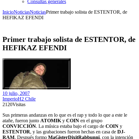
Consultas generales
Inicio
Noticias
Noticias
Primer trabajo solista de ESTENTOR, de
HEFIKAZ EFENDI
Primer trabajo solista de ESTENTOR, de
HEFIKAZ EFENDI
10 julio, 2007
ImperioH2 Chile
2120
Visitas
Sus primeras andanzas en lo que es el rap y todo lo que a este le
atañe, fueron junto
ATOMIK
y
COIN
en el grupo
CONVICCIÓN
. La música estaba bajo el cargo de
COIN
y
ESTENTOR
, y las grabaciones fueron hechas en casa de
DJ-
RAM
. Después formo
MaGisterDixitRabbunni
, con la intención