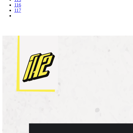
116
117