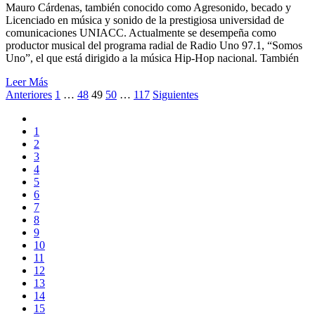
Mauro Cárdenas, también conocido como Agresonido, becado y
Licenciado en música y sonido de la prestigiosa universidad de
comunicaciones UNIACC. Actualmente se desempeña como
productor musical del programa radial de Radio Uno 97.1, “Somos
Uno”, el que está dirigido a la música Hip-Hop nacional. También
Leer Más
Navegación
Anteriores
1
…
48
49
50
…
117
Siguientes
de
1
entradas
2
3
4
5
6
7
8
9
10
11
12
13
14
15