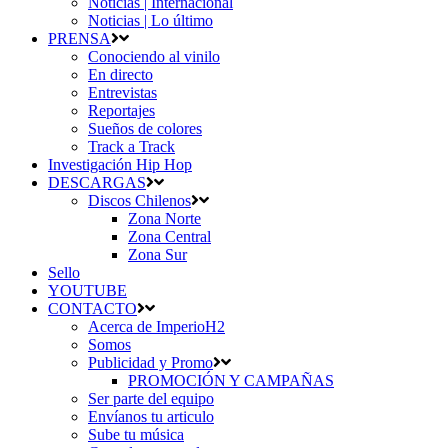
Noticias | Internacional
Noticias | Lo último
PRENSA
Conociendo al vinilo
En directo
Entrevistas
Reportajes
Sueños de colores
Track a Track
Investigación Hip Hop
DESCARGAS
Discos Chilenos
Zona Norte
Zona Central
Zona Sur
Sello
YOUTUBE
CONTACTO
Acerca de ImperioH2
Somos
Publicidad y Promo
PROMOCIÓN Y CAMPAÑAS
Ser parte del equipo
Envíanos tu articulo
Sube tu música