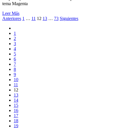
tema Magenta
Leer Más
Navegación
Anteriores
1
…
11
12
13
…
73
Siguientes
de
1
entradas
2
3
4
5
6
7
8
9
10
11
12
13
14
15
16
17
18
19