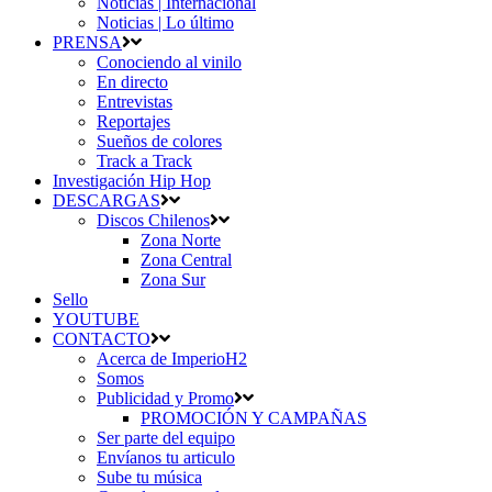
Noticias | Internacional
Noticias | Lo último
PRENSA
Conociendo al vinilo
En directo
Entrevistas
Reportajes
Sueños de colores
Track a Track
Investigación Hip Hop
DESCARGAS
Discos Chilenos
Zona Norte
Zona Central
Zona Sur
Sello
YOUTUBE
CONTACTO
Acerca de ImperioH2
Somos
Publicidad y Promo
PROMOCIÓN Y CAMPAÑAS
Ser parte del equipo
Envíanos tu articulo
Sube tu música