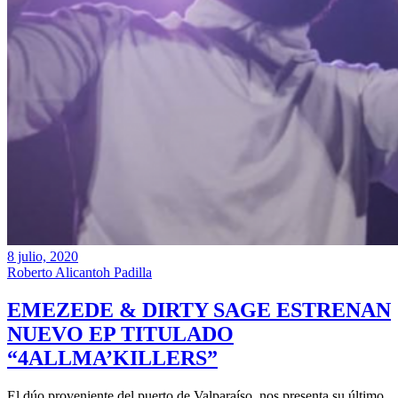
8 julio, 2020
Roberto Alicantoh Padilla
EMEZEDE & DIRTY SAGE ESTRENAN
NUEVO EP TITULADO
“4ALLMA’KILLERS”
El dúo proveniente del puerto de Valparaíso, nos presenta su último