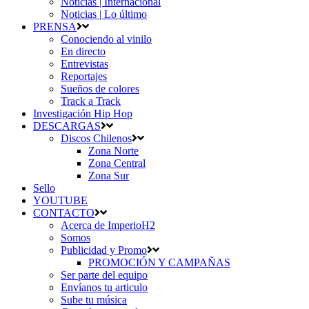
Noticias | Internacional
Noticias | Lo último
PRENSA
Conociendo al vinilo
En directo
Entrevistas
Reportajes
Sueños de colores
Track a Track
Investigación Hip Hop
DESCARGAS
Discos Chilenos
Zona Norte
Zona Central
Zona Sur
Sello
YOUTUBE
CONTACTO
Acerca de ImperioH2
Somos
Publicidad y Promo
PROMOCIÓN Y CAMPAÑAS
Ser parte del equipo
Envíanos tu articulo
Sube tu música