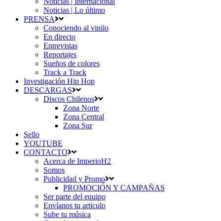
Noticias | Internacional
Noticias | Lo último
PRENSA
Conociendo al vinilo
En directo
Entrevistas
Reportajes
Sueños de colores
Track a Track
Investigación Hip Hop
DESCARGAS
Discos Chilenos
Zona Norte
Zona Central
Zona Sur
Sello
YOUTUBE
CONTACTO
Acerca de ImperioH2
Somos
Publicidad y Promo
PROMOCIÓN Y CAMPAÑAS
Ser parte del equipo
Envíanos tu articulo
Sube tu música