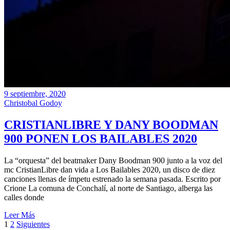
9 septiembre, 2020
Christobal Godoy
CRISTIANLIBRE Y DANY BOODMAN
900 PONEN LOS BAILABLES 2020
La “orquesta” del beatmaker Dany Boodman 900 junto a la voz del
mc CristianLibre dan vida a Los Bailables 2020, un disco de diez
canciones llenas de ímpetu estrenado la semana pasada. Escrito por
Crione La comuna de Conchalí, al norte de Santiago, alberga las
calles donde
Leer Más
Navegación
1
2
Siguientes