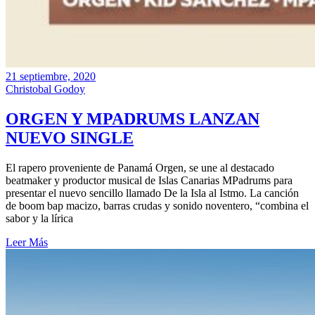
21 septiembre, 2020
Christobal Godoy
ORGEN Y MPADRUMS LANZAN
NUEVO SINGLE
El rapero proveniente de Panamá Orgen, se une al destacado
beatmaker y productor musical de Islas Canarias MPadrums para
presentar el nuevo sencillo llamado De la Isla al Istmo. La canción
de boom bap macizo, barras crudas y sonido noventero, “combina el
sabor y la lírica
Leer Más