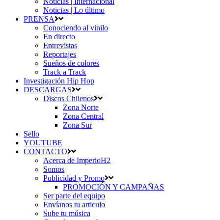
Noticias | Internacional
Noticias | Lo último
PRENSA
Conociendo al vinilo
En directo
Entrevistas
Reportajes
Sueños de colores
Track a Track
Investigación Hip Hop
DESCARGAS
Discos Chilenos
Zona Norte
Zona Central
Zona Sur
Sello
YOUTUBE
CONTACTO
Acerca de ImperioH2
Somos
Publicidad y Promo
PROMOCIÓN Y CAMPAÑAS
Ser parte del equipo
Envíanos tu articulo
Sube tu música