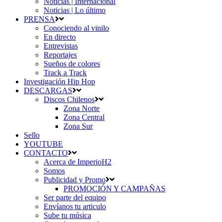
Noticias | Internacional
Noticias | Lo último
PRENSA
Conociendo al vinilo
En directo
Entrevistas
Reportajes
Sueños de colores
Track a Track
Investigación Hip Hop
DESCARGAS
Discos Chilenos
Zona Norte
Zona Central
Zona Sur
Sello
YOUTUBE
CONTACTO
Acerca de ImperioH2
Somos
Publicidad y Promo
PROMOCIÓN Y CAMPAÑAS
Ser parte del equipo
Envíanos tu articulo
Sube tu música