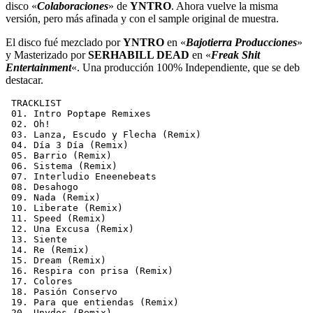
disco «
Colaboraciones
» de
YNTRO
. Ahora vuelve la misma
versión, pero más afinada y con el sample original de muestra.
El disco fué mezclado por
YNTRO
en «
Bajotierra Producciones
»
y Masterizado por
SERHABILL DEAD
en «
Freak Shit
Entertainment
«. Una producción 100% Independiente, que se deb
destacar.
 TRACKLIST
 01. Intro Poptape Remixes
 02. Oh!
 03. Lanza, Escudo y Flecha (Remix)
 04. Día 3 Día (Remix)  
 05. Barrio (Remix)
 06. Sistema (Remix)
 07. Interludio Eneenebeats
 08. Desahogo
 09. Nada (Remix)
 10. Liberate (Remix)
 11. Speed (Remix)
 12. Una Excusa (Remix)
 13. Siente
 14. Re (Remix)
 15. Dream (Remix)
 16. Respira con prisa (Remix)
 17. Colores
 18. Pasión Conservo
 19. Para que entiendas (Remix)
 20. Unydos (Remix)