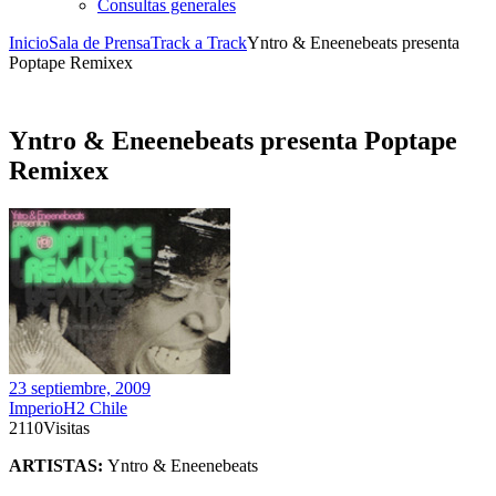
Consultas generales
Inicio
Sala de Prensa
Track a Track
Yntro & Eneenebeats presenta
Poptape Remixex
Yntro & Eneenebeats presenta Poptape
Remixex
23 septiembre, 2009
ImperioH2 Chile
2110
Visitas
ARTISTAS:
Yntro & Eneenebeats