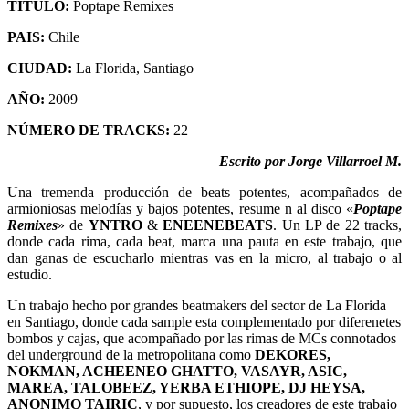
TITULO:
Poptape Remixes
PAIS:
Chile
CIUDAD:
La Florida, Santiago
AÑO:
2009
NÚMERO DE TRACKS:
22
Escrito por Jorge Villarroel M.
Una tremenda producción de beats potentes, acompañados de
armioniosas melodías y bajos potentes, resume n al disco «
Poptape
Remixes
» de
YNTRO
&
ENEENEBEATS
. Un LP de 22 tracks,
donde cada rima, cada beat, marca una pauta en este trabajo, que
dan ganas de escucharlo mientras vas en la micro, al trabajo o al
estudio.
Un trabajo hecho por grandes beatmakers del sector de La Florida
en Santiago, donde cada sample esta complementado por diferenetes
bombos y cajas, que acompañado por las rimas de MCs connotados
del underground de la metropolitana como
DEKORES,
NOKMAN, ACHEENEO GHATTO, VASAYR, ASIC,
MAREA, TALOBEEZ, YERBA ETHIOPE, DJ HEYSA,
ANONIMO TAIRIC
, y por supuesto, los creadores de este trabajo