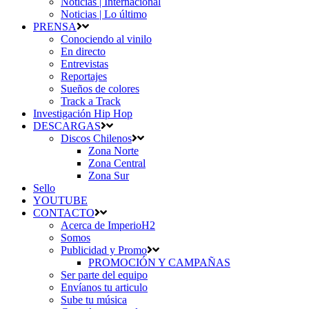
Noticias | Internacional
Noticias | Lo último
PRENSA
Conociendo al vinilo
En directo
Entrevistas
Reportajes
Sueños de colores
Track a Track
Investigación Hip Hop
DESCARGAS
Discos Chilenos
Zona Norte
Zona Central
Zona Sur
Sello
YOUTUBE
CONTACTO
Acerca de ImperioH2
Somos
Publicidad y Promo
PROMOCIÓN Y CAMPAÑAS
Ser parte del equipo
Envíanos tu articulo
Sube tu música