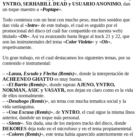
YNTRO, SERHABILL DEAD y USUARIO ANONIMO
, dan
un toque maestro a «
Poptape
«.
Todo comienza con un beat con mucho peso, muchos sonidos que
dan vida al «
Intro
» de este trabajo, el cual es seguido por el
promocional del disco (el cuál fue compartido en nuestra web)
titulado «
Oh
«. Asi va avanzando hasta llegar al track 21 y 22, que
son las instrumentales del tema «
Color Violeta
» y «
Oh
«,
respetivamente.
Un gran trabajo, en el cual destacamos los siguientes temas, por su
contenido e instrumental:
– «
Lanza, Escudo y Flecha (Remix)
«, donde la interpretación de
ACHEENEO GHATTO
es muy buena.
– «
El Barrio (Remix)
«, donde rapean
AJENO, YNTRO,
NOKMAN, ASIC y VASAYR,
nos dejan en claro como es la vida
de ellos normalmente.
– «
Desahogo (Remix
)», un tema con mucha tematica social y la
vida santiaguina.
– «
Una Excusa (Remix)
«, de
YNTRO
, el cual sigue la misma línea
anterior, dandole un toque más personal.
– «
Siente
«. Sin duda, una de los mejores tracks del disco, donde
DEKORES
deja todo en el microfono y en el tema propiamentetal.
– «
Colores (Remix)
«, este tema habia aparecido anteriormente en el