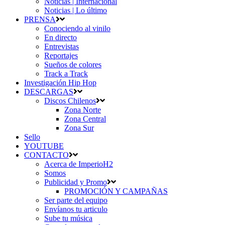
Noticias | Internacional
Noticias | Lo último
PRENSA
Conociendo al vinilo
En directo
Entrevistas
Reportajes
Sueños de colores
Track a Track
Investigación Hip Hop
DESCARGAS
Discos Chilenos
Zona Norte
Zona Central
Zona Sur
Sello
YOUTUBE
CONTACTO
Acerca de ImperioH2
Somos
Publicidad y Promo
PROMOCIÓN Y CAMPAÑAS
Ser parte del equipo
Envíanos tu articulo
Sube tu música