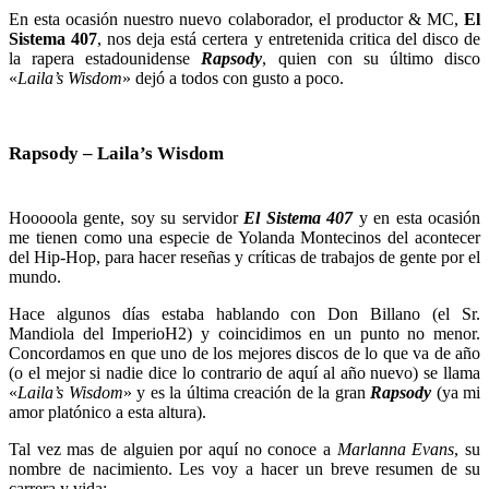
En esta ocasión nuestro nuevo colaborador, el productor & MC,
El
Sistema 407
, nos deja está certera y entretenida critica del disco de
la rapera estadounidense
Rapsody
, quien con su último disco
«
Laila’s Wisdom
» dejó a todos con gusto a poco.
Rapsody – Laila’s Wisdom
Hooooola gente, soy su servidor
El Sistema 407
y en esta ocasión
me tienen como una especie de Yolanda Montecinos del acontecer
del Hip-Hop, para hacer reseñas y críticas de trabajos de gente por el
mundo.
Hace algunos días estaba hablando con Don Billano (el Sr.
Mandiola del ImperioH2) y coincidimos en un punto no menor.
Concordamos en que uno de los mejores discos de lo que va de año
(o el mejor si nadie dice lo contrario de aquí al año nuevo) se llama
«
Laila’s Wisdom
» y es la última creación de la gran
Rapsody
(ya mi
amor platónico a esta altura).
Tal vez mas de alguien por aquí no conoce a
Marlanna Evans
, su
nombre de nacimiento. Les voy a hacer un breve resumen de su
carrera y vida: