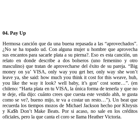
04. Pay Up
Hermosa canción que da una buena repasada a las “aprovechados”.
¿No se ha topado ud. Con alguna mujer u hombre que aprovecha
sus encantos para sacarle plata a su pierna?. Eso es esta canción, un
relato en donde describe a dos bolseros (uno femenino y otro
masculino) que tratan de aprovecharse del éxito de su pareja. “Big
money on ya’ VISA, only way you get her, only way she won’t
leave ya, she said: how much you think it cost for this weave, huh,
you like the way it look? well baby, it’s gon’ cost some…”. (en
chileno: “Harta plata en tu VISA, la única forma de tenerla y que no
te deje, ella dijo: cuánto crees que cuesta este vestido ahh, te gusta
como se ve?, bueno mijo, te va a costar un resto…”). Un beat que
recuerda los tiempos mozos de Michael Jackson hecho por Khrysis
y Ka$h Don’t Make Beats. Por si acaso, no sale en los créditos
oficiales, pero la que canta el coro se llama Heather Victoria.