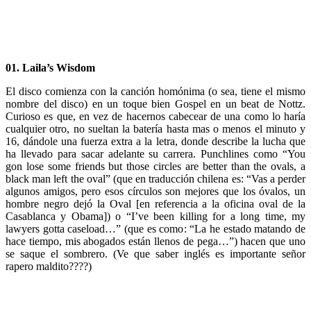
01. Laila’s Wisdom
El disco comienza con la canción homónima (o sea, tiene el mismo
nombre del disco) en un toque bien Gospel en un beat de Nottz.
Curioso es que, en vez de hacernos cabecear de una como lo haría
cualquier otro, no sueltan la batería hasta mas o menos el minuto y
16, dándole una fuerza extra a la letra, donde describe la lucha que
ha llevado para sacar adelante su carrera. Punchlines como “You
gon lose some friends but those circles are better than the ovals, a
black man left the oval” (que en traducción chilena es: “Vas a perder
algunos amigos, pero esos círculos son mejores que los óvalos, un
hombre negro dejó la Oval [en referencia a la oficina oval de la
Casablanca y Obama]) o “I’ve been killing for a long time, my
lawyers gotta caseload…” (que es como: “La he estado matando de
hace tiempo, mis abogados están llenos de pega…”) hacen que uno
se saque el sombrero. (Ve que saber inglés es importante señor
rapero maldito????)