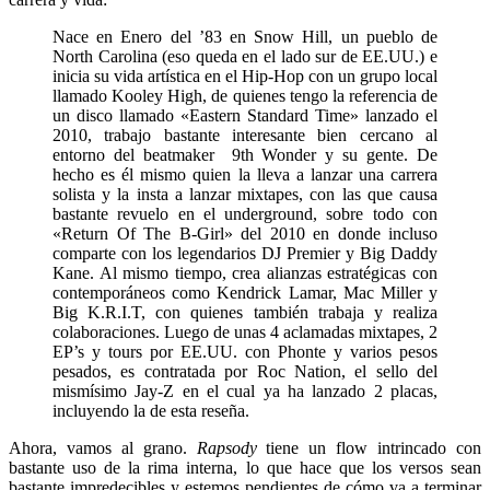
Nace en Enero del ’83 en Snow Hill, un pueblo de
North Carolina (eso queda en el lado sur de EE.UU.) e
inicia su vida artística en el Hip-Hop con un grupo local
llamado Kooley High, de quienes tengo la referencia de
un disco llamado «Eastern Standard Time» lanzado el
2010, trabajo bastante interesante bien cercano al
entorno del beatmaker 9th Wonder y su gente. De
hecho es él mismo quien la lleva a lanzar una carrera
solista y la insta a lanzar mixtapes, con las que causa
bastante revuelo en el underground, sobre todo con
«Return Of The B-Girl» del 2010 en donde incluso
comparte con los legendarios DJ Premier y Big Daddy
Kane. Al mismo tiempo, crea alianzas estratégicas con
contemporáneos como Kendrick Lamar, Mac Miller y
Big K.R.I.T, con quienes también trabaja y realiza
colaboraciones. Luego de unas 4 aclamadas mixtapes, 2
EP’s y tours por EE.UU. con Phonte y varios pesos
pesados, es contratada por Roc Nation, el sello del
mismísimo Jay-Z en el cual ya ha lanzado 2 placas,
incluyendo la de esta reseña.
Ahora, vamos al grano.
Rapsody
tiene un flow intrincado con
bastante uso de la rima interna, lo que hace que los versos sean
bastante impredecibles y estemos pendientes de cómo va a terminar