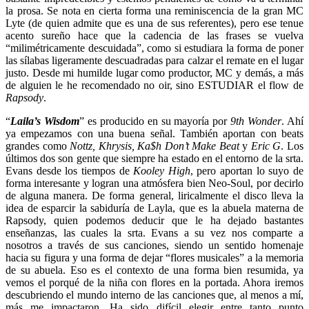
la prosa. Se nota en cierta forma una reminiscencia de la gran MC
Lyte (de quien admite que es una de sus referentes), pero ese tenue
acento sureño hace que la cadencia de las frases se vuelva
“milimétricamente descuidada”, como si estudiara la forma de poner
las sílabas ligeramente descuadradas para calzar el remate en el lugar
justo. Desde mi humilde lugar como productor, MC y demás, a más
de alguien le he recomendado no oir, sino ESTUDIAR el flow de
Rapsody
.
“
Laila’s Wisdom
” es producido en su mayoría por
9th Wonder
. Ahí
ya empezamos con una buena señal. También aportan con beats
grandes como
Nottz, Khrysis, Ka$h Don’t Make Beat
y
Eric G
. Los
últimos dos son gente que siempre ha estado en el entorno de la srta.
Evans desde los tiempos de
Kooley High
, pero aportan lo suyo de
forma interesante y logran una atmósfera bien Neo-Soul, por decirlo
de alguna manera. De forma general, liricalmente el disco lleva la
idea de esparcir la sabiduría de Layla, que es la abuela materna de
Rapsody, quien podemos deducir que le ha dejado bastantes
enseñanzas, las cuales la srta. Evans a su vez nos comparte a
nosotros a través de sus canciones, siendo un sentido homenaje
hacia su figura y una forma de dejar “flores musicales” a la memoria
de su abuela. Eso es el contexto de una forma bien resumida, ya
vemos el porqué de la niña con flores en la portada. Ahora iremos
descubriendo el mundo interno de las canciones que, al menos a mí,
más me impactaron. Ha sido difícil elegir entre tanto punto