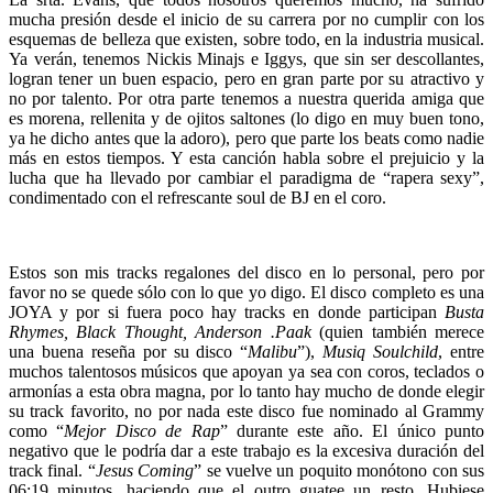
mucha presión desde el inicio de su carrera por no cumplir con los
esquemas de belleza que existen, sobre todo, en la industria musical.
Ya verán, tenemos Nickis Minajs e Iggys, que sin ser descollantes,
logran tener un buen espacio, pero en gran parte por su atractivo y
no por talento. Por otra parte tenemos a nuestra querida amiga que
es morena, rellenita y de ojitos saltones (lo digo en muy buen tono,
ya he dicho antes que la adoro), pero que parte los beats como nadie
más en estos tiempos. Y esta canción habla sobre el prejuicio y la
lucha que ha llevado por cambiar el paradigma de “rapera sexy”,
condimentado con el refrescante soul de BJ en el coro.
Estos son mis tracks regalones del disco en lo personal, pero por
favor no se quede sólo con lo que yo digo. El disco completo es una
JOYA y por si fuera poco hay tracks en donde participan
Busta
Rhymes, Black Thought, Anderson .Paak
(quien también merece
una buena reseña por su disco “
Malibu
”),
Musiq Soulchild
, entre
muchos talentosos músicos que apoyan ya sea con coros, teclados o
armonías a esta obra magna, por lo tanto hay mucho de donde elegir
su track favorito, no por nada este disco fue nominado al Grammy
como “
Mejor Disco de Rap
” durante este año. El único punto
negativo que le podría dar a este trabajo es la excesiva duración del
track final. “
Jesus Coming
” se vuelve un poquito monótono con sus
06:19 minutos, haciendo que el outro guatee un resto. Hubiese