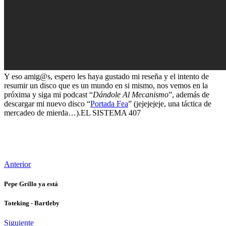
Y eso amig@s, espero les haya gustado mi reseña y el intento de
resumir un disco que es un mundo en si mismo, nos vemos en la
próxima y siga mi podcast “
Dándole Al Mecanismo
”, además de
descargar mi nuevo disco “
Portada Fea
” (jejejejeje, una táctica de
mercadeo de mierda…).
EL SISTEMA 407
Anterior
Pepe Grillo ya está
Toteking - Bartleby
Siguiente