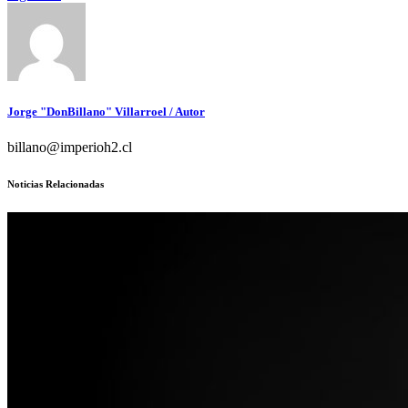
Jorge "DonBillano" Villarroel
/ Autor
billano@imperioh2.cl
Noticias Relacionadas