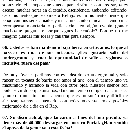
sobrevivir, el tiempo que queda para disfrutar con los suyos es
escaso, muchas horas en el estudio, escribiendo, grabando, editando,
cada momento que le damos a Reflejo es un momento menos que
tengo con mis seres amados y mas aun cuando nunca has tenido una
recompensa monetaria o participación en algún evento grande
muchos te preguntan: porque sigues haciéndolo? Porque no me
imagino guardar mis ideas y callarlas para siempre.
06. Ustedes se han mantenido bajo tierra en estos años, lo que al
parecer es una de sus misiones. ¿Les gustaría salir del
underground y tener la oportunidad de salir a regiones, o
inclusive, fuera del país?
De muy jóvenes partimos con esa idea de ser underground y solo
rapear en tocatas de barrio por amor al arte, con el tiempo uno va
madurando y mirando la vida con otros ojos, nuestros sueños son
poder vivir de lo que amamos, darle un tiempo completo a la música
y no solo un rato libre, sabemos que es un sueño muy difícil de
alcanzar, vamos a intentarlo con todas nuestras armas posibles
mejorando día a día en el Rap.
07. Su disco actual, que lanzaron a fines del año pasado, ya
tiene más de 40.000 descargas en nuestro Portal. ¿Han sentido
el apoyo de la gente ya a esta fecha?