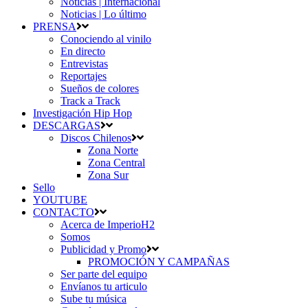
Noticias | Internacional
Noticias | Lo último
PRENSA
Conociendo al vinilo
En directo
Entrevistas
Reportajes
Sueños de colores
Track a Track
Investigación Hip Hop
DESCARGAS
Discos Chilenos
Zona Norte
Zona Central
Zona Sur
Sello
YOUTUBE
CONTACTO
Acerca de ImperioH2
Somos
Publicidad y Promo
PROMOCIÓN Y CAMPAÑAS
Ser parte del equipo
Envíanos tu articulo
Sube tu música