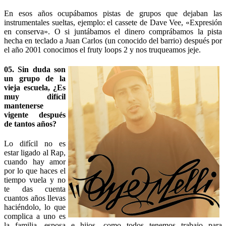
En esos años ocupábamos pistas de grupos que dejaban las
instrumentales sueltas, ejemplo: el cassete de Dave Vee, «Expresión
en conserva». O si juntábamos el dinero comprábamos la pista
hecha en teclado a Juan Carlos (un conocido del barrio) después por
el año 2001 conocimos el fruty loops 2 y nos truqueamos jeje.
05. Sin duda son
un grupo de la
vieja escuela, ¿Es
muy difícil
mantenerse
vigente después
de tantos años?
Lo difícil no es
estar ligado al Rap,
cuando hay amor
por lo que haces el
tiempo vuela y no
te das cuenta
cuantos años llevas
haciéndolo, lo que
complica a uno es
la familia, esposa e hijos, como todos tenemos trabajo para