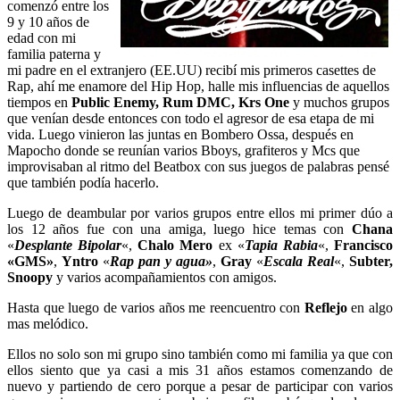
comenzó entre los
9 y 10 años de
edad con mi
familia paterna y
mi padre en el extranjero (EE.UU) recibí mis primeros casettes de
Rap, ahí me enamore del Hip Hop, halle mis influencias de aquellos
tiempos en
Public Enemy, Rum DMC, Krs One
y muchos grupos
que venían desde entonces con todo el agresor de esa etapa de mi
vida. Luego vinieron las juntas en Bombero Ossa, después en
Mapocho donde se reunían varios Bboys, grafiteros y Mcs que
improvisaban al ritmo del Beatbox con sus juegos de palabras pensé
que también podía hacerlo.
Luego de deambular por varios grupos entre ellos mi primer dúo a
los 12 años fue con una amiga, luego hice temas con
Chana
«
Desplante Bipolar
«,
Chalo Mero
ex «
Tapia Rabia
«,
Francisco
«GMS»
,
Yntro
«
Rap pan y agua»
,
Gray
«
Escala Real
«,
Subter,
Snoopy
y varios acompañamientos con amigos.
Hasta que luego de varios años me reencuentro con
Reflejo
en algo
mas melódico.
Ellos no solo son mi grupo sino también como mi familia ya que con
ellos siento que ya casi a mis 31 años estamos comenzando de
nuevo y partiendo de cero porque a pesar de participar con varios