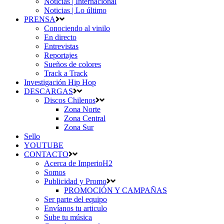
Noticias | Internacional
Noticias | Lo último
PRENSA
Conociendo al vinilo
En directo
Entrevistas
Reportajes
Sueños de colores
Track a Track
Investigación Hip Hop
DESCARGAS
Discos Chilenos
Zona Norte
Zona Central
Zona Sur
Sello
YOUTUBE
CONTACTO
Acerca de ImperioH2
Somos
Publicidad y Promo
PROMOCIÓN Y CAMPAÑAS
Ser parte del equipo
Envíanos tu articulo
Sube tu música