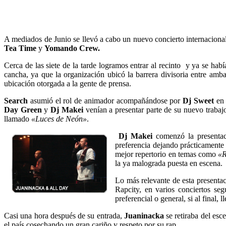
A mediados de Junio se llevó a cabo un nuevo concierto internaciona
Tea Time
y
Yomando Crew.
Cerca de las siete de la tarde logramos entrar al recinto y ya se ha
cancha, ya que la organización ubicó la barrera divisoria entre am
ubicación otorgada a la gente de prensa.
Search
asumió el rol de animador acompañándose por
Dj Sweet
en 
Day Green
y
Dj Makei
venían a presentar parte de su nuevo traba
llamado
«Luces de Neón»
.
Dj Makei
comenzó la presenta
preferencia dejando prácticamente 
mejor repertorio en temas como
«
la ya malograda puesta en escena.
Lo más relevante de esta presentac
Rapcity, en varios conciertos se
preferencial o general, si al final,
Casi una hora después de su entrada,
Juaninacka
se retiraba del esc
el país cosechando un gran cariño y respeto por su rap.