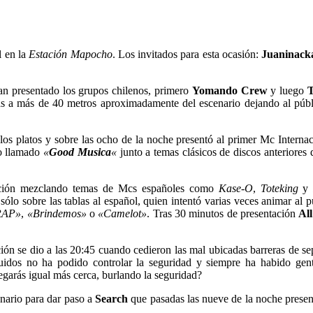
l en la
Estación Mapocho
. Los invitados para esta ocasión:
Juaninack
bían presentado los grupos chilenos, primero
Yomando Crew
y luego
bas a más de 40 metros aproximadamente del escenario dejando al públ
los platos y sobre las ocho de la noche presentó al primer Mc Internac
jo llamado
«
Good Musica
«
junto a temas clásicos de discos anteriores
ción mezclando temas de Mcs españoles como
Kase-O
,
Toteking
sólo sobre las tablas al español, quien intentó varias veces animar al p
RAP»
,
«Brindemos»
o
«Camelot»
. Tras 30 minutos de presentación
Al
ión se dio a las 20:45 cuando cedieron las mal ubicadas barreras de sep
guidos no ha podido controlar la seguridad y siempre ha habido gen
 llegarás igual más cerca, burlando la seguridad?
enario para dar paso a
Search
que pasadas las nueve de la noche prese