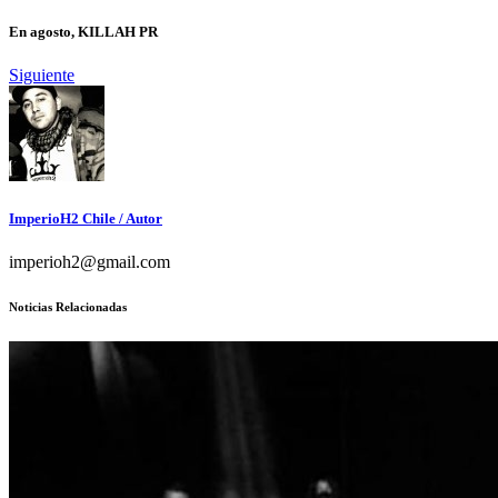
En agosto, KILLAH PR
Siguiente
ImperioH2 Chile
/ Autor
imperioh2@gmail.com
Noticias Relacionadas