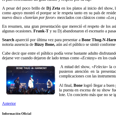
A pesar del poco brillo de
Dj Zeta
en los platos al inicio del show, 
como apoyo mostró el porque se le respeta tanto en su país de resid
nuevo disco
«Sonrían por favor»
mezclados con clásicos como
«Los 
En resumen, una gran presentación que mereció el respeto de los asi
algunas ocasiones.
Frank-T
y su Dj abandonaron el escenario a pasada
Search
apareció por última vez para presentar a
Bone Thug-N-Har
notoria ausencia de
Bizzy Bone,
aún así el público se sintió confor
Cabe decir que entre el público podía verse bastante adulto disfruta
dejarse ver cuando dejaron de lado temas como
«Ecstasy»
en los cual
A mitad del show, «
Felecia
» la 
pusieron atención en la present
complicaciones con las instrumenta
Al final,
Bone
logró llegar a buen 
la puesta en escena de su show fue
lote. Un concierto más que no se ig
Anterior
Información Oficial