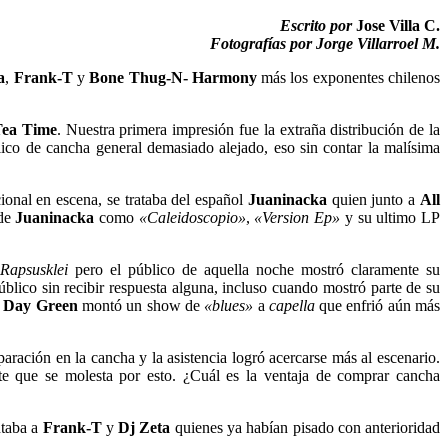
Escrito por
Jose Villa C.
Fotografías por Jorge Villarroel M.
a
,
Frank-T
y
Bone Thug-N- Harmony
más los exponentes chilenos
Tea Time
. Nuestra primera impresión fue la extraña distribución de la
ico de cancha general demasiado alejado, eso sin contar la malísima
ional en escena, se trataba del español
Juaninacka
quien junto a
All
 de
Juaninacka
como
«Caleidoscopio»
,
«Version Ep»
y su ultimo LP
y
Rapsusklei
pero el público de aquella noche mostró claramente su
úblico sin recibir respuesta alguna, incluso cuando mostró parte de su
l Day Green
montó un show de
«blues»
a
capella
que enfrió aún más
aración en la cancha y la asistencia logró acercarse más al escenario.
te que se molesta por esto. ¿Cuál es la ventaja de comprar cancha
ntaba a
Frank-T
y
Dj Zeta
quienes ya habían pisado con anterioridad