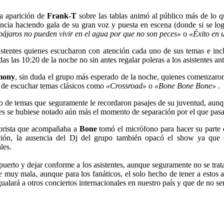
la aparición de
Frank-T
sobre las tablas animó al público más de lo 
encia haciendo gala de su gran voz y puesta en escena (donde si se lo
pájaros no pueden vivir en el agua por que no son peces»
o
«Éxito en 
stentes quienes escucharon con atención cada uno de sus temas e inclu
s las 10:20 de la noche no sin antes regalar poleras a los asistentes an
mony
, sin duda el grupo más esperado de la noche, quienes comenzaron
me de escuchar temas clásicos como
«Crossroad»
o
«Bone Bone Bone»
.
ndo de temas que seguramente le recordaron pasajes de su juventud, aun
es se hubiese notado aún más el momento de separación por el que pasa
corista que acompañaba a
Bone
tomó el micrófono para hacer su parte 
ación, la ausencia del Dj del grupo también opacó el show ya que d
les.
puerto y dejar conforme a los asistentes, aunque seguramente no se trat
 muy mala, aunque para los fanáticos, el solo hecho de tener a estos a
ualará a otros conciertos internacionales en nuestro país y que de no se