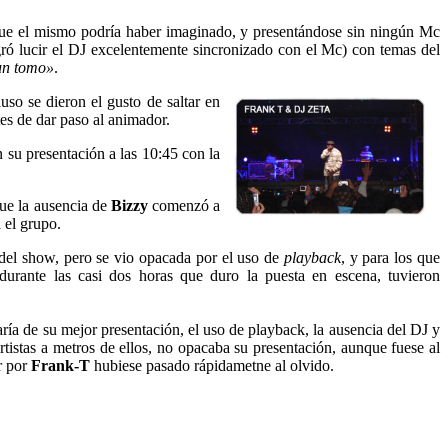
que el mismo podría haber imaginado, y presentándose sin ningún Mc
gró lucir el DJ excelentemente sincronizado con el Mc) con temas del
un tomo»
.
so se dieron el gusto de saltar en
tes de dar paso al animador.
 su presentación a las 10:45 con la
que la ausencia de
Bizzy
comenzó a
 el grupo.
del show, pero se vio opacada por el uso de
playback
, y para los que
urante las casi dos horas que duro la puesta en escena, tuvieron
aría de su mejor presentación, el uso de playback, la ausencia del DJ y
rtistas a metros de ellos, no opacaba su presentación, aunque fuese al
r por
Frank-T
hubiese pasado rápidametne al olvido.