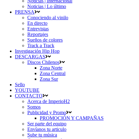
Noticias | Internacional
Noticias | Lo último
PRENSA
Conociendo al vinilo
En directo
Entrevistas
Reportajes
Sueños de colores
Track a Track
Investigación Hip Hop
DESCARGAS
Discos Chilenos
Zona Norte
Zona Central
Zona Sur
Sello
YOUTUBE
CONTACTO
Acerca de ImperioH2
Somos
Publicidad y Promo
PROMOCIÓN Y CAMPAÑAS
Ser parte del equipo
Envíanos tu articulo
Sube tu música