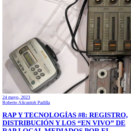
24 mayo, 2023
Roberto Alicantoh Padilla
RAP Y TECNOLOGÍAS #8: REGISTRO,
DISTRIBUCIÓN Y LOS “EN VIVO” DE
RAP LOCAL MEDIADOS POR EL