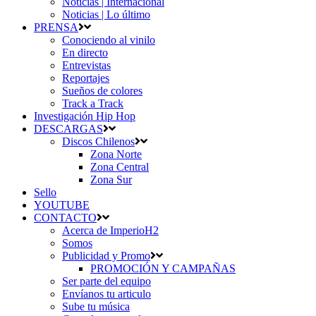
Noticias | Internacional
Noticias | Lo último
PRENSA
Conociendo al vinilo
En directo
Entrevistas
Reportajes
Sueños de colores
Track a Track
Investigación Hip Hop
DESCARGAS
Discos Chilenos
Zona Norte
Zona Central
Zona Sur
Sello
YOUTUBE
CONTACTO
Acerca de ImperioH2
Somos
Publicidad y Promo
PROMOCIÓN Y CAMPAÑAS
Ser parte del equipo
Envíanos tu articulo
Sube tu música