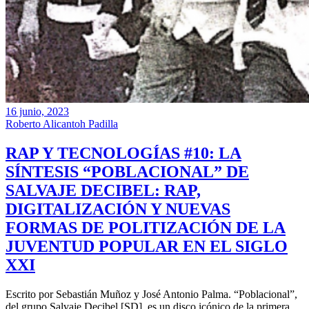
16 junio, 2023
Roberto Alicantoh Padilla
RAP Y TECNOLOGÍAS #10: LA
SÍNTESIS “POBLACIONAL” DE
SALVAJE DECIBEL: RAP,
DIGITALIZACIÓN Y NUEVAS
FORMAS DE POLITIZACIÓN DE LA
JUVENTUD POPULAR EN EL SIGLO
XXI
Escrito por Sebastián Muñoz y José Antonio Palma. “Poblacional”,
del grupo Salvaje Decibel [SD], es un disco icónico de la primera