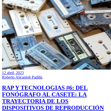
12 abril, 2023
Roberto Alicantoh Padilla
RAP Y TECNOLOGIAS #6: DEL
FONÓGRAFO AL CASETE: LA
TRAYECTORIA DE LOS
DISPOSITIVOS DE REPRODUCCIÓN