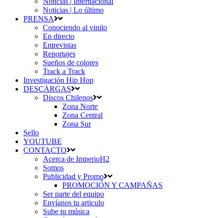
Noticias | Internacional
Noticias | Lo último
PRENSA
Conociendo al vinilo
En directo
Entrevistas
Reportajes
Sueños de colores
Track a Track
Investigación Hip Hop
DESCARGAS
Discos Chilenos
Zona Norte
Zona Central
Zona Sur
Sello
YOUTUBE
CONTACTO
Acerca de ImperioH2
Somos
Publicidad y Promo
PROMOCIÓN Y CAMPAÑAS
Ser parte del equipo
Envíanos tu articulo
Sube tu música