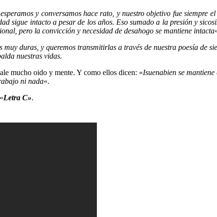
 esperamos y conversamos hace rato, y nuestro objetivo fue siempre el 
 sigue intacto a pesar de los años. Eso sumado a la presión y sicosis 
onal, pero la convicción y necesidad de desahogo se mantiene intacta
uy duras, y queremos transmitirlas a través de nuestra poesía de siemp
palda nuestras vidas.
ngale mucho oido y mente. Y como ellos dicen: «
Isuenabien se mantiene e
trabajo ni nada
«.
 «
Letra C»
.