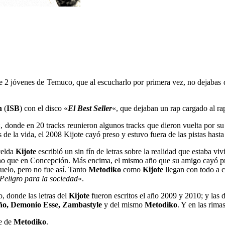
e 2 jóvenes de Temuco, que al escucharlo por primera vez, no dejabas de
n
(
ISB
) con el disco «
El Best Seller
«, que dejaban un rap cargado al ra
, donde en 20 tracks reunieron algunos tracks que dieron vuelta por 
de la vida, el 2008 Kijote cayó preso y estuvo fuera de las pistas hasta 
celda
Kijote
escribió un sin fín de letras sobre la realidad que estaba v
no que en Concepción. Más encima, el mismo año que su amigo cayó pr
uelo, pero no fue así. Tanto
Metodiko
como
Kijote
llegan con todo a c
Peligro para la sociedad
«.
o, donde las letras del
Kijote
fueron escritos el año 2009 y 2010; y las 
año, Demonio Esse, Zambastyle
y del mismo
Metodiko
. Y en las rima
te de
Metodiko
.