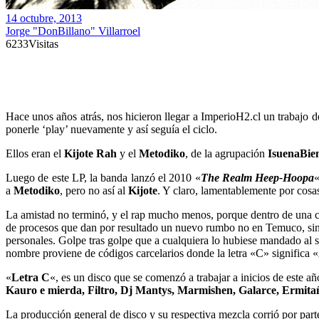
14 octubre, 2013
Jorge "DonBillano" Villarroel
6233
Visitas
Hace unos años atrás, nos hicieron llegar a ImperioH2.cl un trabajo d
ponerle ‘play’ nuevamente y así seguía el ciclo.
Ellos eran el
Kijote Rah
y el
Metodiko
, de la agrupación
IsuenaBie
Luego de este LP, la banda lanzó el 2010 «
The Realm Heep-Hoopa
«
a
Metodiko
, pero no así al
Kijote
. Y claro, lamentablemente por cosas 
La amistad no terminó, y el rap mucho menos, porque dentro de una 
de procesos que dan por resultado un nuevo rumbo no en Temuco, si
personales. Golpe tras golpe que a cualquiera lo hubiese mandado al s
nombre proviene de códigos carcelarios donde la letra «C» significa «
«
Letra C
«, es un disco que se comenzó a trabajar a inicios de este añ
Kauro e mierda, Filtro, Dj Mantys, Marmishen, Galarce, Ermit
La producción general de disco y su respectiva mezcla corrió por par