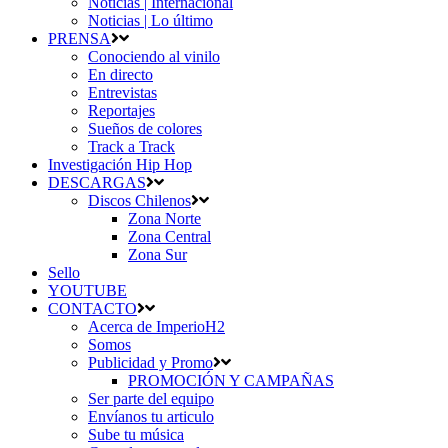
Noticias | Internacional
Noticias | Lo último
PRENSA
Conociendo al vinilo
En directo
Entrevistas
Reportajes
Sueños de colores
Track a Track
Investigación Hip Hop
DESCARGAS
Discos Chilenos
Zona Norte
Zona Central
Zona Sur
Sello
YOUTUBE
CONTACTO
Acerca de ImperioH2
Somos
Publicidad y Promo
PROMOCIÓN Y CAMPAÑAS
Ser parte del equipo
Envíanos tu articulo
Sube tu música