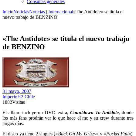
Consultas generales
Inicio
Noticias
Noticias | Internacional
«The Antidote» se titula el
nuevo trabajo de BENZINO
«The Antidote» se titula el nuevo trabajo
de BENZINO
31 mayo, 2007
ImperioH2 Chile
1882
Visitas
El album incluye un DVD extra,
Countdown To Antidote
, donde
los más fans prodrán ver lo que hace el mc y su crew durante tres
largos días.
El disco ya tiene 2 singles («
Back On My Grizzy
» y «
Pocket Full
«),