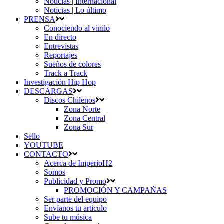
Noticias | Internacional
Noticias | Lo último
PRENSA
Conociendo al vinilo
En directo
Entrevistas
Reportajes
Sueños de colores
Track a Track
Investigación Hip Hop
DESCARGAS
Discos Chilenos
Zona Norte
Zona Central
Zona Sur
Sello
YOUTUBE
CONTACTO
Acerca de ImperioH2
Somos
Publicidad y Promo
PROMOCIÓN Y CAMPAÑAS
Ser parte del equipo
Envíanos tu articulo
Sube tu música