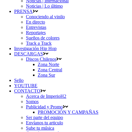
Noticias | Internacional
Noticias | Lo último
PRENSA
Conociendo al vinilo
En directo
Entrevistas
Reportajes
Sueños de colores
Track a Track
Investigación Hip Hop
DESCARGAS
Discos Chilenos
Zona Norte
Zona Central
Zona Sur
Sello
YOUTUBE
CONTACTO
Acerca de ImperioH2
Somos
Publicidad y Promo
PROMOCIÓN Y CAMPAÑAS
Ser parte del equipo
Envíanos tu articulo
Sube tu música