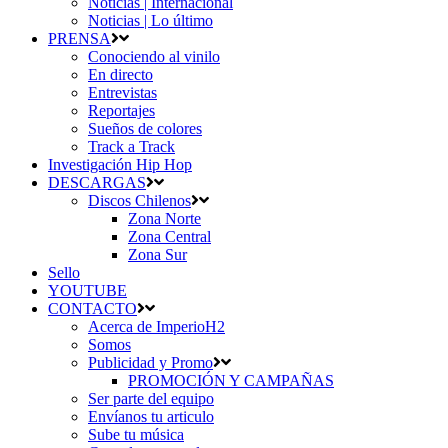
Noticias | Internacional
Noticias | Lo último
PRENSA
Conociendo al vinilo
En directo
Entrevistas
Reportajes
Sueños de colores
Track a Track
Investigación Hip Hop
DESCARGAS
Discos Chilenos
Zona Norte
Zona Central
Zona Sur
Sello
YOUTUBE
CONTACTO
Acerca de ImperioH2
Somos
Publicidad y Promo
PROMOCIÓN Y CAMPAÑAS
Ser parte del equipo
Envíanos tu articulo
Sube tu música