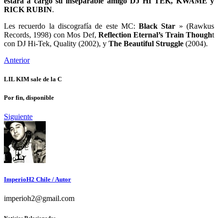
estara a cargo su inseparable amigo DJ HI TEK, KWAME y
RICK RUBIN
.
Les recuerdo la discografía de este MC:
Black Star
» (Rawkus
Records, 1998) con Mos Def,
Reflection Eternal’s
Train Though
t
con DJ Hi-Tek, Quality (2002), y
The Beautiful Struggle
(2004).
Anterior
LIL KIM sale de la C
Por fin, disponible
Siguiente
ImperioH2 Chile
/ Autor
imperioh2@gmail.com