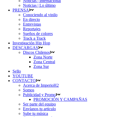
Noticias | Internacional
Noticias | Lo último
PRENSA
Conociendo al vinilo
En directo
Entrevistas
Reportajes
Sueños de colores
Track a Track
Investigación Hip Hop
DESCARGAS
Discos Chilenos
Zona Norte
Zona Central
Zona Sur
Sello
YOUTUBE
CONTACTO
Acerca de ImperioH2
Somos
Publicidad y Promo
PROMOCIÓN Y CAMPAÑAS
Ser parte del equipo
Envíanos tu articulo
Sube tu música