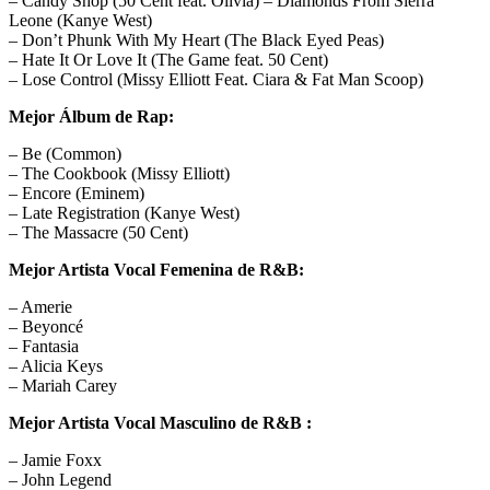
– Candy Shop (50 Cent feat. Olivia) – Diamonds From Sierra
Leone (Kanye West)
– Don’t Phunk With My Heart (The Black Eyed Peas)
– Hate It Or Love It (The Game feat. 50 Cent)
– Lose Control (Missy Elliott Feat. Ciara & Fat Man Scoop)
Mejor Álbum de Rap:
– Be (Common)
– The Cookbook (Missy Elliott)
– Encore (Eminem)
– Late Registration (Kanye West)
– The Massacre (50 Cent)
Mejor Artista Vocal Femenina de R&B:
– Amerie
– Beyoncé
– Fantasia
– Alicia Keys
– Mariah Carey
Mejor Artista Vocal Masculino de R&B :
– Jamie Foxx
– John Legend