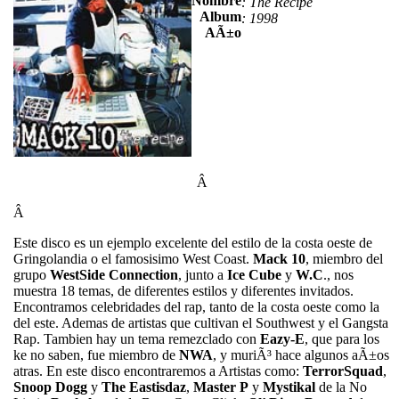
Nombre
: The Recipe
Album
: 1998
AÃ±o
Â
Â
Este disco es un ejemplo excelente del estilo de la costa oeste de
Gringolandia o el famosisimo West Coast.
Mack 10
, miembro del
grupo
WestSide Connection
, junto a
Ice Cube
y
W.C
., nos
muestra 18 temas, de diferentes estilos y diferentes invitados.
Encontramos celebridades del rap, tanto de la costa oeste como la
del este. Ademas de artistas que cultivan el Southwest y el Gangsta
Rap. Tambien hay un tema remezclado con
Eazy-E
, que para los
ke no saben, fue miembro de
NWA
, y muriÃ³ hace algunos aÃ±os
atras. En este disco encontraremos a Artistas como:
TerrorSquad
,
Snoop Dogg
y
The
Eastisdaz
,
Master
P
y
Mystikal
de la No