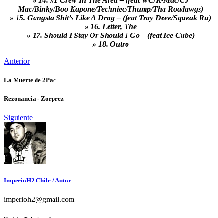
» 14. #1 Crew In The Area – (feat WC/K-Mac/CJ
Mac/Binky/Boo Kapone/Techniec/Thump/Tha Roadawgs)
» 15. Gangsta Shit’s Like A Drug – (feat Tray Deee/Squeak Ru)
» 16. Letter, The
» 17. Should I Stay Or Should I Go – (feat Ice Cube)
» 18. Outro
Anterior
La Muerte de 2Pac
Rezonancia - Zorprez
Siguiente
ImperioH2 Chile
/ Autor
imperioh2@gmail.com