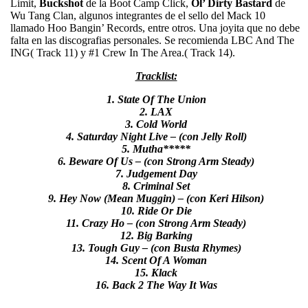
Limit,
Buckshot
de la Boot Camp Click,
Ol’ Dirty Bastard
de
Wu Tang Clan, algunos integrantes de el sello del Mack 10
llamado Hoo Bangin’ Records, entre otros. Una joyita que no debe
falta en las discografias personales. Se recomienda LBC And The
ING( Track 11) y #1 Crew In The Area.( Track 14).
Tracklist:
1. State Of The Union
2. LAX
3. Cold World
4. Saturday Night Live – (con Jelly Roll)
5. Mutha*****
6. Beware Of Us – (con Strong Arm Steady)
7. Judgement Day
8. Criminal Set
9. Hey Now (Mean Muggin) – (con Keri Hilson)
10. Ride Or Die
11. Crazy Ho – (con Strong Arm Steady)
12. Big Barking
13. Tough Guy – (con Busta Rhymes)
14. Scent Of A Woman
15. Klack
16. Back 2 The Way It Was