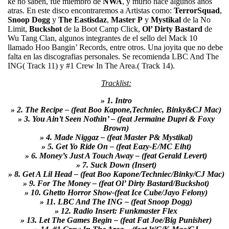
ke no saben, fue miembro de
NWA
, y murió hace algunos años
atras. En este disco encontraremos a Artistas como:
TerrorSquad
,
Snoop Dogg
y
The
Eastisdaz
,
Master
P
y
Mystikal
de la No
Limit,
Buckshot
de la Boot Camp Click,
Ol’ Dirty Bastard
de
Wu Tang Clan, algunos integrantes de el sello del Mack 10
llamado Hoo Bangin’ Records, entre otros. Una joyita que no debe
falta en las discografias personales. Se recomienda LBC And The
ING( Track 11) y #1 Crew In The Area.( Track 14).
Tracklist:
» 1. Intro
» 2. The Recipe – (feat Boo Kapone,Techniec, Binky&CJ Mac)
» 3. You Ain’t Seen Nothin’ – (feat Jermaine Dupri & Foxy
Brown)
» 4. Made Niggaz – (feat Master P& Mystikal)
» 5. Get Yo Ride On – (feat Eazy-E/MC Eiht)
» 6. Money’s Just A Touch Away – (feat Gerald Levert)
» 7. Suck Down (Insert)
» 8. Get A Lil Head – (feat Boo Kapone/Techniec/Binky/CJ Mac)
» 9. For The Money – (feat Ol’ Dirty Bastard/Buckshot)
» 10. Ghetto Horror Show-(feat Ice Cube/Jayo Felony)
» 11. LBC And The ING – (feat Snoop Dogg)
» 12. Radio Insert: Funkmaster Flex
» 13. Let The Games Begin – (feat Fat Joe/Big Punisher)