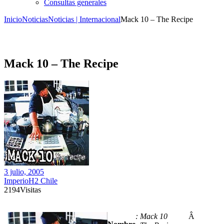
Consultas generales
Inicio
Noticias
Noticias | Internacional
Mack 10 – The Recipe
Mack 10 – The Recipe
3 julio, 2005
ImperioH2 Chile
2194
Visitas
: Mack 10
Â