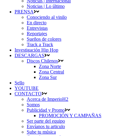
Noticias | Internacional
Noticias | Lo último
PRENSA
Conociendo al vinilo
En directo
Entrevistas
Reportajes
Sueños de colores
Track a Track
Investigación Hip Hop
DESCARGAS
Discos Chilenos
Zona Norte
Zona Central
Zona Sur
Sello
YOUTUBE
CONTACTO
Acerca de ImperioH2
Somos
Publicidad y Promo
PROMOCIÓN Y CAMPAÑAS
Ser parte del equipo
Envíanos tu articulo
Sube tu música