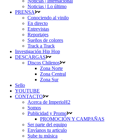
Noticias | Internacional
Noticias | Lo último
PRENSA
Conociendo al vinilo
En directo
Entrevistas
Reportajes
Sueños de colores
Track a Track
Investigación Hip Hop
DESCARGAS
Discos Chilenos
Zona Norte
Zona Central
Zona Sur
Sello
YOUTUBE
CONTACTO
Acerca de ImperioH2
Somos
Publicidad y Promo
PROMOCIÓN Y CAMPAÑAS
Ser parte del equipo
Envíanos tu articulo
Sube tu música