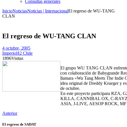
Consultas generales
Inicio
Noticias
Noticias | Internacional
El regreso de WU-TANG
CLAN
El regreso de WU-TANG CLAN
4 octubre, 2005
ImperioH2 Chile
1896
Visitas
El grupo WU TANG CLAN enfrentó 
con colaboración de Babygrande Reco
llamara «Wu Tang Meets The Indie Cu
idea original de Dreddy Krueger y est
de octubre.
En este proyecto participara RZ
KILLA, CANNIBAL OX, C-RAY
ASIA, J-LIVE, AESOP ROCK, MF D
Anterior
El regreso de SADAT