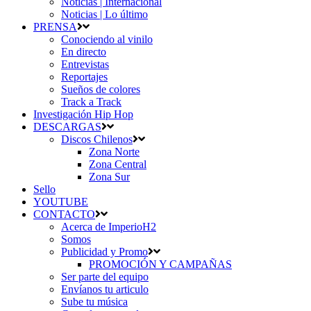
Noticias | Internacional
Noticias | Lo último
PRENSA
Conociendo al vinilo
En directo
Entrevistas
Reportajes
Sueños de colores
Track a Track
Investigación Hip Hop
DESCARGAS
Discos Chilenos
Zona Norte
Zona Central
Zona Sur
Sello
YOUTUBE
CONTACTO
Acerca de ImperioH2
Somos
Publicidad y Promo
PROMOCIÓN Y CAMPAÑAS
Ser parte del equipo
Envíanos tu articulo
Sube tu música