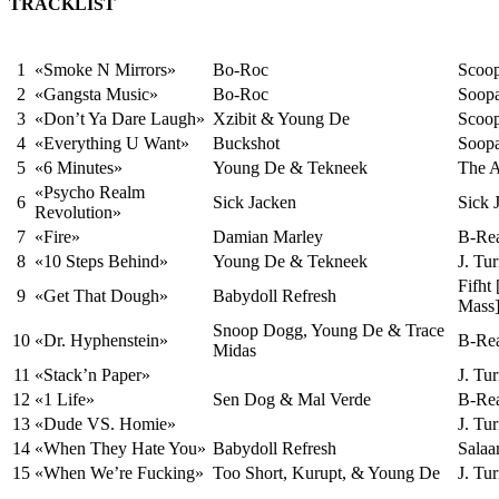
TRACKLIST
1
«Smoke N Mirrors»
Bo-Roc
Scoop
2
«Gangsta Music»
Bo-Roc
Soopa
3
«Don’t Ya Dare Laugh»
Xzibit & Young De
Scoop
4
«Everything U Want»
Buckshot
Soopa
5
«6 Minutes»
Young De & Tekneek
The A
«Psycho Realm
6
Sick Jacken
Sick 
Revolution»
7
«Fire»
Damian Marley
B-Re
8
«10 Steps Behind»
Young De & Tekneek
J. Tu
Fifht
9
«Get That Dough»
Babydoll Refresh
Mass
Snoop Dogg, Young De & Trace
10
«Dr. Hyphenstein»
B-Re
Midas
11
«Stack’n Paper»
J. Tu
12
«1 Life»
Sen Dog & Mal Verde
B-Re
13
«Dude VS. Homie»
J. Tu
14
«When They Hate You»
Babydoll Refresh
Sala
15
«When We’re Fucking»
Too Short
, Kurupt, & Young De
J. Tu