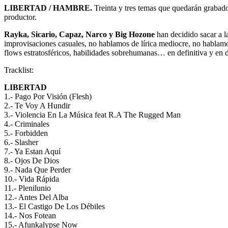
LIBERTAD / HAMBRE.
Treinta y tres temas que quedarán grabados
productor.
Rayka, Sicario, Capaz, Narco y Big Hozone
han decidido sacar a l
improvisaciones casuales, no hablamos de lírica mediocre, no hablamo
flows estratosféricos, habilidades sobrehumanas… en definitiva y en
Tracklist:
LIBERTAD
1.- Pago Por Visión (Flesh)
2.- Te Voy A Hundir
3.- Violencia En La Música feat R.A The Rugged Man
4.- Criminales
5.- Forbidden
6.- Slasher
7.- Ya Estan Aquí
8.- Ojos De Dios
9.- Nada Que Perder
10.- Vida Rápida
11.- Plenilunio
12.- Antes Del Alba
13.- El Castigo De Los Débiles
14.- Nos Fotean
15.- Afunkalypse Now