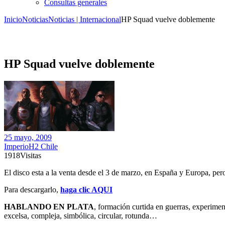
Consultas generales
Inicio
Noticias
Noticias | Internacional
HP Squad vuelve doblemente
HP Squad vuelve doblemente
25 mayo, 2009
ImperioH2 Chile
1918
Visitas
El disco esta a la venta desde el 3 de marzo, en España y Europa, pero
Para descargarlo,
haga clic AQUI
HABLANDO EN PLATA
, formación curtida en guerras, experimen
excelsa, compleja, simbólica, circular, rotunda…