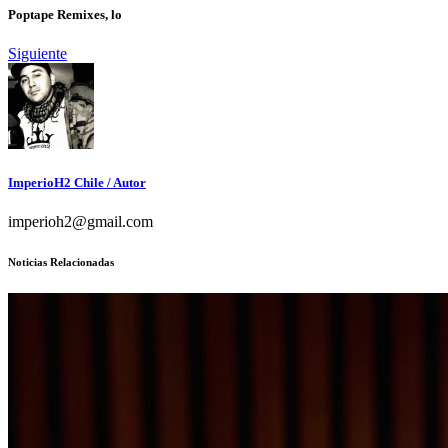
Poptape Remixes, lo
Siguiente
ImperioH2 Chile
/ Autor
imperioh2@gmail.com
Noticias Relacionadas