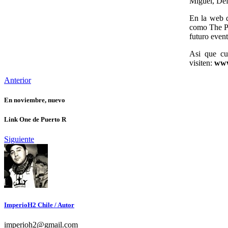
Miguel, Def
En la web d
como The Po
futuro even
Asi que cu
visiten:
www
Anterior
En noviembre, nuevo
Link One de Puerto R
Siguiente
ImperioH2 Chile
/ Autor
imperioh2@gmail.com