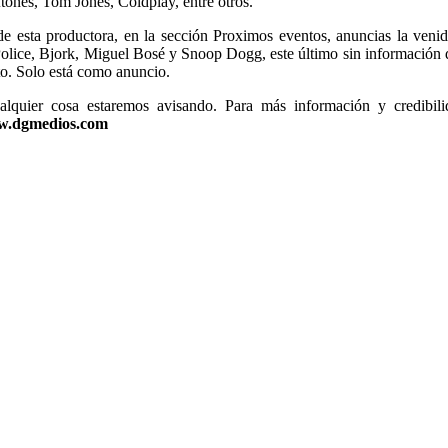
tones, Tom Jones, Coldplay, entre otros.
e esta productora, en la sección Proximos eventos, anuncias la veni
lice, Bjork, Miguel Bosé y Snoop Dogg, este último sin información d
to. Solo está como anuncio.
alquier cosa estaremos avisando. Para más información y credibili
.dgmedios.com