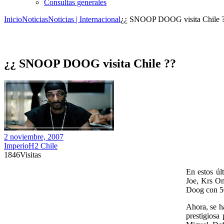
Consultas generales
Inicio
Noticias
Noticias | Internacional
¿¿ SNOOP DOOG visita Chile 
¿¿ SNOOP DOOG visita Chile ??
2 noviembre, 2007
ImperioH2 Chile
1846
Visitas
En estos úl
Joe, Krs On
Doog con 50
Ahora, se h
prestigiosa