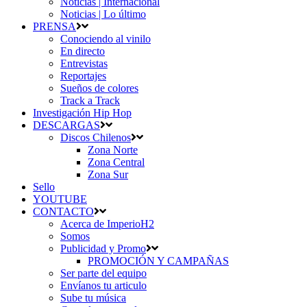
Noticias | Internacional
Noticias | Lo último
PRENSA
Conociendo al vinilo
En directo
Entrevistas
Reportajes
Sueños de colores
Track a Track
Investigación Hip Hop
DESCARGAS
Discos Chilenos
Zona Norte
Zona Central
Zona Sur
Sello
YOUTUBE
CONTACTO
Acerca de ImperioH2
Somos
Publicidad y Promo
PROMOCIÓN Y CAMPAÑAS
Ser parte del equipo
Envíanos tu articulo
Sube tu música