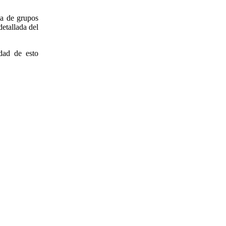
da de grupos
etallada del
dad de esto