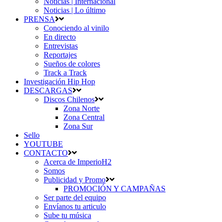
Noticias | Internacional
Noticias | Lo último
PRENSA
Conociendo al vinilo
En directo
Entrevistas
Reportajes
Sueños de colores
Track a Track
Investigación Hip Hop
DESCARGAS
Discos Chilenos
Zona Norte
Zona Central
Zona Sur
Sello
YOUTUBE
CONTACTO
Acerca de ImperioH2
Somos
Publicidad y Promo
PROMOCIÓN Y CAMPAÑAS
Ser parte del equipo
Envíanos tu articulo
Sube tu música