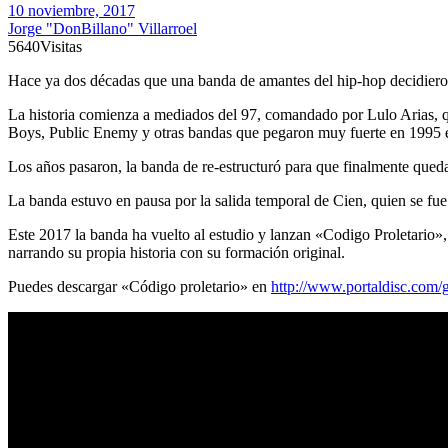
10 noviembre, 2017
Jorge "DonBillano" Villarroel
5640
Visitas
Hace ya dos décadas que una banda de amantes del hip-hop decidiero
La historia comienza a mediados del 97, comandado por Lulo Arias, q
Boys, Public Enemy y otras bandas que pegaron muy fuerte en 1995 
Los años pasaron, la banda de re-estructuró para que finalmente queda
La banda estuvo en pausa por la salida temporal de Cien, quien se fue
Este 2017 la banda ha vuelto al estudio y lanzan «Codigo Proletario», 
narrando su propia historia con su formación original.
Puedes descargar «Código proletario» en
http://www.portaldisc.com/