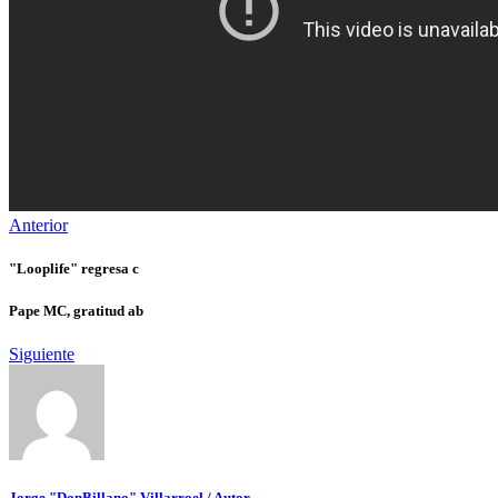
Anterior
"Looplife" regresa c
Pape MC, gratitud ab
Siguiente
Jorge "DonBillano" Villarroel
/ Autor