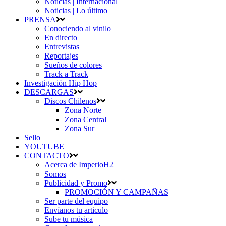
Noticias | Internacional
Noticias | Lo último
PRENSA
Conociendo al vinilo
En directo
Entrevistas
Reportajes
Sueños de colores
Track a Track
Investigación Hip Hop
DESCARGAS
Discos Chilenos
Zona Norte
Zona Central
Zona Sur
Sello
YOUTUBE
CONTACTO
Acerca de ImperioH2
Somos
Publicidad y Promo
PROMOCIÓN Y CAMPAÑAS
Ser parte del equipo
Envíanos tu articulo
Sube tu música