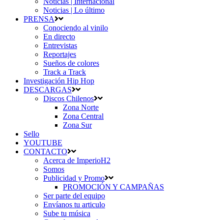
Noticias | Internacional
Noticias | Lo último
PRENSA
Conociendo al vinilo
En directo
Entrevistas
Reportajes
Sueños de colores
Track a Track
Investigación Hip Hop
DESCARGAS
Discos Chilenos
Zona Norte
Zona Central
Zona Sur
Sello
YOUTUBE
CONTACTO
Acerca de ImperioH2
Somos
Publicidad y Promo
PROMOCIÓN Y CAMPAÑAS
Ser parte del equipo
Envíanos tu articulo
Sube tu música