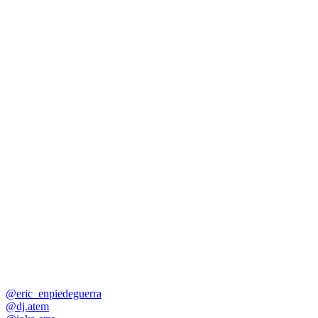
@eric_enpiedeguerra
@dj.atem