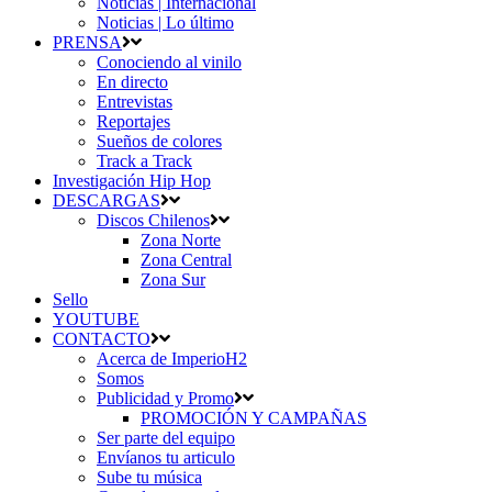
Noticias | Internacional
Noticias | Lo último
PRENSA
Conociendo al vinilo
En directo
Entrevistas
Reportajes
Sueños de colores
Track a Track
Investigación Hip Hop
DESCARGAS
Discos Chilenos
Zona Norte
Zona Central
Zona Sur
Sello
YOUTUBE
CONTACTO
Acerca de ImperioH2
Somos
Publicidad y Promo
PROMOCIÓN Y CAMPAÑAS
Ser parte del equipo
Envíanos tu articulo
Sube tu música