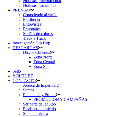
Noticias | Internacional
Noticias | Lo último
PRENSA
Conociendo al vinilo
En directo
Entrevistas
Reportajes
Sueños de colores
Track a Track
Investigación Hip Hop
DESCARGAS
Discos Chilenos
Zona Norte
Zona Central
Zona Sur
Sello
YOUTUBE
CONTACTO
Acerca de ImperioH2
Somos
Publicidad y Promo
PROMOCIÓN Y CAMPAÑAS
Ser parte del equipo
Envíanos tu articulo
Sube tu música