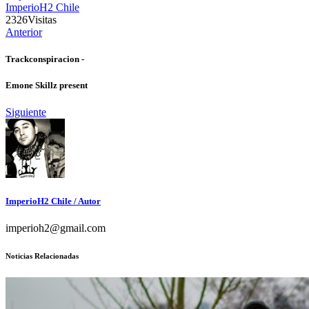
ImperioH2 Chile
2326
Visitas
Anterior
Trackconspiracion -
Emone Skillz present
Siguiente
ImperioH2 Chile
/ Autor
imperioh2@gmail.com
Noticias Relacionadas