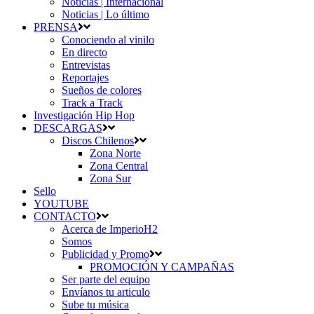
Noticias | Internacional
Noticias | Lo último
PRENSA
Conociendo al vinilo
En directo
Entrevistas
Reportajes
Sueños de colores
Track a Track
Investigación Hip Hop
DESCARGAS
Discos Chilenos
Zona Norte
Zona Central
Zona Sur
Sello
YOUTUBE
CONTACTO
Acerca de ImperioH2
Somos
Publicidad y Promo
PROMOCIÓN Y CAMPAÑAS
Ser parte del equipo
Envíanos tu articulo
Sube tu música