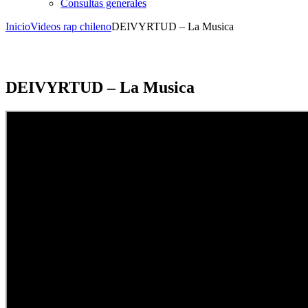
Consultas generales
Inicio
Videos rap chileno
DEIVYRTUD – La Musica
DEIVYRTUD – La Musica