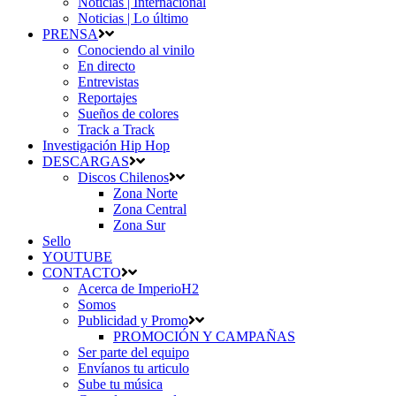
Noticias | Internacional
Noticias | Lo último
PRENSA
Conociendo al vinilo
En directo
Entrevistas
Reportajes
Sueños de colores
Track a Track
Investigación Hip Hop
DESCARGAS
Discos Chilenos
Zona Norte
Zona Central
Zona Sur
Sello
YOUTUBE
CONTACTO
Acerca de ImperioH2
Somos
Publicidad y Promo
PROMOCIÓN Y CAMPAÑAS
Ser parte del equipo
Envíanos tu articulo
Sube tu música