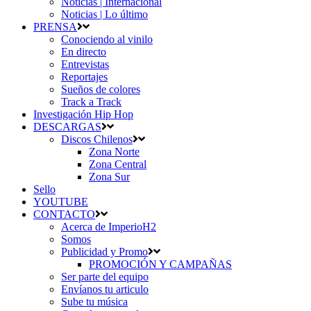
Noticias | Internacional
Noticias | Lo último
PRENSA
Conociendo al vinilo
En directo
Entrevistas
Reportajes
Sueños de colores
Track a Track
Investigación Hip Hop
DESCARGAS
Discos Chilenos
Zona Norte
Zona Central
Zona Sur
Sello
YOUTUBE
CONTACTO
Acerca de ImperioH2
Somos
Publicidad y Promo
PROMOCIÓN Y CAMPAÑAS
Ser parte del equipo
Envíanos tu articulo
Sube tu música