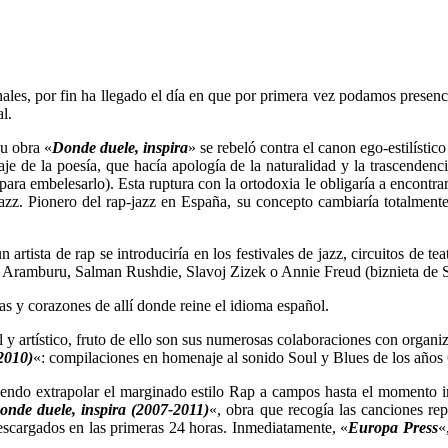
onales, por fin ha llegado el día en que por primera vez podamos presenci
l.
su obra «
Donde duele, inspira
» se rebeló contra el canon ego-estilísti
de la poesía, que hacía apología de la naturalidad y la trascendencia, 
a para embelesarlo). Esta ruptura con la ortodoxia le obligaría a encont
zz. Pionero del rap-jazz en España, su concepto cambiaría totalmente
rtista de rap se introduciría en los festivales de jazz, circuitos de te
Aramburu, Salman Rushdie, Slavoj Zizek o Annie Freud (biznieta de 
as y corazones de allí donde reine el idioma español.
y artístico, fruto de ello son sus numerosas colaboraciones con organiz
(2010)
«: compilaciones en homenaje al sonido Soul y Blues de los años 6
endo extrapolar el marginado estilo Rap a campos hasta el momento in
onde duele, inspira (2007-2011)
«, obra que recogía las canciones rep
scargados en las primeras 24 horas. Inmediatamente, «
Europa Press
«