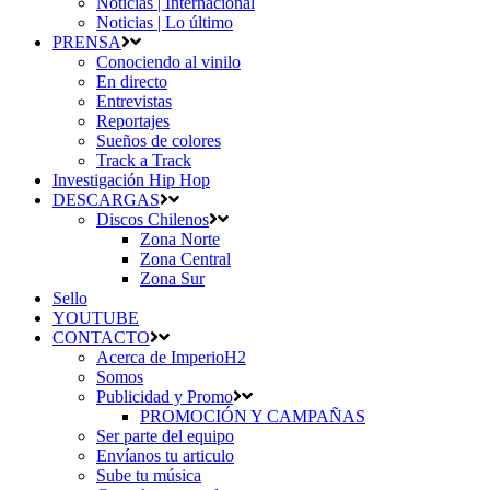
Noticias | Internacional
Noticias | Lo último
PRENSA
Conociendo al vinilo
En directo
Entrevistas
Reportajes
Sueños de colores
Track a Track
Investigación Hip Hop
DESCARGAS
Discos Chilenos
Zona Norte
Zona Central
Zona Sur
Sello
YOUTUBE
CONTACTO
Acerca de ImperioH2
Somos
Publicidad y Promo
PROMOCIÓN Y CAMPAÑAS
Ser parte del equipo
Envíanos tu articulo
Sube tu música