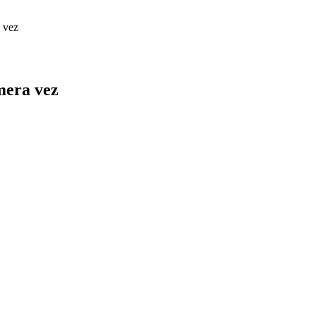
 vez
era vez