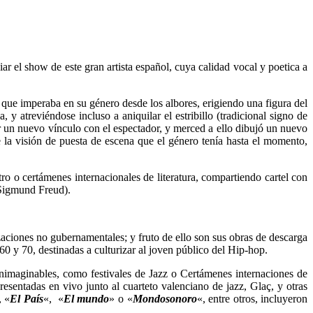
ar el show de este gran artista español, cuya calidad vocal y poetica a
co que imperaba en su género desde los albores, erigiendo una figura del
y atreviéndose incluso a aniquilar el estribillo (tradicional signo de
rar un nuevo vínculo con el espectador, y merced a ello dibujó un nuevo
 la visión de puesta de escena que el género tenía hasta el momento,
atro o certámenes internacionales de literatura, compartiendo cartel con
Sigmund Freud).
aciones no gubernamentales; y fruto de ello son sus obras de descarga
0 y 70, destinadas a culturizar al joven público del Hip-hop.
imaginables, como festivales de Jazz o Certámenes internaciones de
resentadas en vivo junto al cuarteto valenciano de jazz, Glaç, y otras
, «
El País
«, «
El mundo
» o «
Mondosonoro
«, entre otros, incluyeron