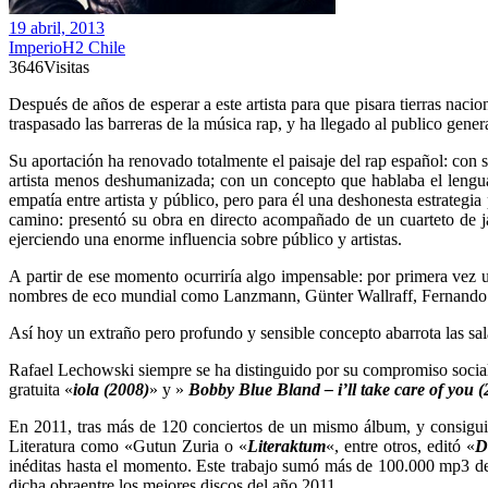
19 abril, 2013
ImperioH2 Chile
3646
Visitas
Después de años de esperar a este artista para que pisara tierras naci
traspasado las barreras de la música rap, y ha llegado al publico genera
Su aportación ha renovado totalmente el paisaje del rap español: con 
artista menos deshumanizada; con un concepto que hablaba el lenguaje 
empatía entre artista y público, pero para él una deshonesta estrategi
camino: presentó su obra en directo acompañado de un cuarteto de ja
ejerciendo una enorme influencia sobre público y artistas.
A partir de ese momento ocurriría algo impensable: por primera vez un a
nombres de eco mundial como Lanzmann, Günter Wallraff, Fernando 
Así hoy un extraño pero profundo y sensible concepto abarrota las sal
Rafael Lechowski siempre se ha distinguido por su compromiso social 
gratuita «
iola (2008)
» y »
Bobby Blue Bland – i’ll take care of you 
En 2011, tras más de 120 conciertos de un mismo álbum, y consigui
Literatura como «Gutun Zuria o «
Literaktum
«, entre otros, editó «
D
inéditas hasta el momento. Este trabajo sumó más de 100.000 mp3 de
dicha obraentre los mejores discos del año 2011.