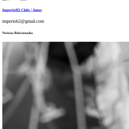
ImperioH2 Chile
/ Autor
imperioh2@gmail.com
Noticias Relacionadas