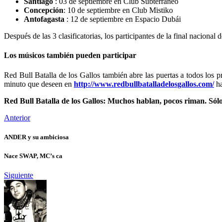
Santiago
: 03 de septiembre en Club Subterráneo
Concepción
: 10 de septiembre en Club Mistiko
Antofagasta
: 12 de septiembre en Espacio Dubái
Después de las 3 clasificatorias, los participantes de la final nacion
Los músicos también pueden participar
Red Bull Batalla de los Gallos también abre las puertas a todos los
minuto que deseen en
http://www.redbullbatalladelosgallos.com/
ha
Red Bull Batalla de los Gallos: Muchos hablan, pocos riman. Sólo
Anterior
ANDER y su ambiciosa
Nace SWAP, MC’s ca
Siguiente