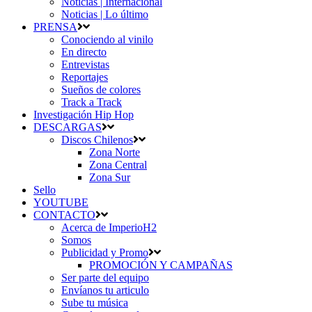
Noticias | Internacional
Noticias | Lo último
PRENSA
Conociendo al vinilo
En directo
Entrevistas
Reportajes
Sueños de colores
Track a Track
Investigación Hip Hop
DESCARGAS
Discos Chilenos
Zona Norte
Zona Central
Zona Sur
Sello
YOUTUBE
CONTACTO
Acerca de ImperioH2
Somos
Publicidad y Promo
PROMOCIÓN Y CAMPAÑAS
Ser parte del equipo
Envíanos tu articulo
Sube tu música