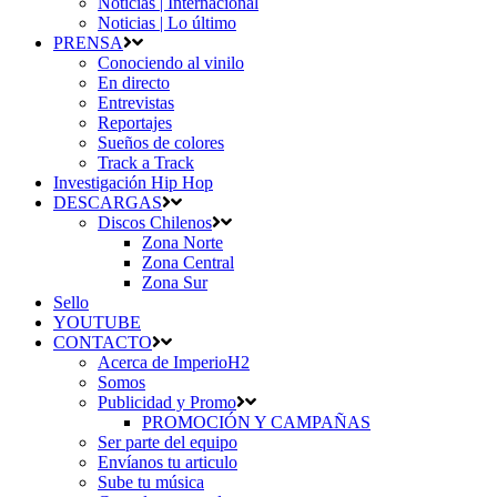
Noticias | Internacional
Noticias | Lo último
PRENSA
Conociendo al vinilo
En directo
Entrevistas
Reportajes
Sueños de colores
Track a Track
Investigación Hip Hop
DESCARGAS
Discos Chilenos
Zona Norte
Zona Central
Zona Sur
Sello
YOUTUBE
CONTACTO
Acerca de ImperioH2
Somos
Publicidad y Promo
PROMOCIÓN Y CAMPAÑAS
Ser parte del equipo
Envíanos tu articulo
Sube tu música