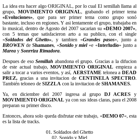
La idea era hacer algo ORIGINAL, por lo cual El semillah llama al
grupo,
MOVIMIENTO ORIGINAL
, grabando el primer tema
«Evoluciones»
, que para ser primer tema como grupo sonó
bastante, incluso en regiones. Y asi lentamente el grupo, trabajaba en
lo musical, dentro de Agosto del 2007 sacarian su
«DEMO 2007»
,
con 5 temas que satisfacieron arto a su publico, con el single
«
Soldados del Ghetto»
, y tambien «
Grandes pasos
«, junto a
BROWEN
de
Shamanes
, «
Sonido y miel
«e «
Interludio
» junto a
Marea
y
Sonrriza Rimadora
.
Despues de eso
Semillah
abandona el grupo. Gracias a la difucion
de este actual trabajo,
MOVIMIENTO ORIGINAL
empieza a
salir a tocar a varios eventos, y así,
AERSTAME
telonea a
DEAD
PREZ,
gracias a una invitacion de
CENTINELA SPECTRO
.
También teloneo de
SIZZLA
con la invitacion de
SHAMANES
.
Ya, en diciembre del 2007 ingresa al grupo
DJ ACRES
y
MOVIMIENTO ORIGINAL
ya con sus ideas claras, para el 2008
preparan su primer disco.
Entonces, ahora solo queda disfrutar este trabajo, «
DEMO 07
«, esta
es la lista de tracks.
01. Soldados del Ghetto
02. Sonido y Miel