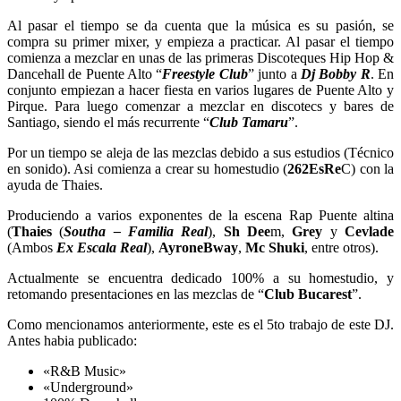
Al pasar el tiempo se da cuenta que la música es su pasión, se
compra su primer mixer, y empieza a practicar. Al pasar el tiempo
comienza a mezclar en unas de las primeras Discoteques Hip Hop &
Dancehall de Puente Alto “
Freestyle Club
” junto a
Dj Bobby R
. En
conjunto empiezan a hacer fiesta en varios lugares de Puente Alto y
Pirque. Para luego comenzar a mezclar en discotecs y bares de
Santiago, siendo el más recurrente “
Club Tamaru
”.
Por un tiempo se aleja de las mezclas debido a sus estudios (Técnico
en sonido). Asi comienza a crear su homestudio (
262EsRe
C) con la
ayuda de Thaies.
Produciendo a varios exponentes de la escena Rap Puente altina
(
Thaies
(
Southa – Familia Real
),
Sh Dee
m,
Grey
y
Cevlade
(Ambos
Ex Escala Real
),
AyroneBway
,
Mc Shuki
, entre otros).
Actualmente se encuentra dedicado 100% a su homestudio, y
retomando presentaciones en las mezclas de “
Club Bucarest
”.
Como mencionamos anteriormente, este es el 5to trabajo de este DJ.
Antes habia publicado:
«R&B Music»
«Underground»