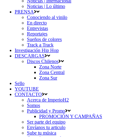
Noticias | Internacional
Noticias | Lo último
PRENSA
Conociendo al vinilo
En directo
Entrevistas
Reportajes
Sueños de colores
Track a Track
Investigación Hip Hop
DESCARGAS
Discos Chilenos
Zona Norte
Zona Central
Zona Sur
Sello
YOUTUBE
CONTACTO
Acerca de ImperioH2
Somos
Publicidad y Promo
PROMOCIÓN Y CAMPAÑAS
Ser parte del equipo
Envíanos tu articulo
Sube tu música