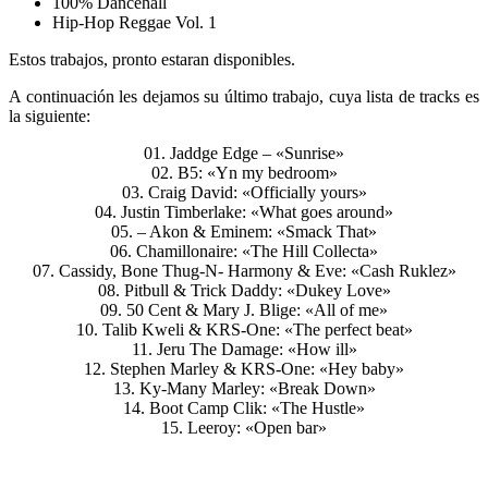
100% Dancehall
Hip-Hop Reggae Vol. 1
Estos trabajos, pronto estaran disponibles.
A continuación les dejamos su último trabajo, cuya lista de tracks es
la siguiente:
01. Jaddge Edge – «Sunrise»
02. B5: «Yn my bedroom»
03. Craig David: «Officially yours»
04. Justin Timberlake: «What goes around»
05. – Akon & Eminem: «Smack That»
06. Chamillonaire: «The Hill Collecta»
07. Cassidy, Bone Thug-N- Harmony & Eve: «Cash Ruklez»
08. Pitbull & Trick Daddy: «Dukey Love»
09. 50 Cent & Mary J. Blige: «All of me»
10. Talib Kweli & KRS-One: «The perfect beat»
11. Jeru The Damage: «How ill»
12. Stephen Marley & KRS-One: «Hey baby»
13. Ky-Many Marley: «Break Down»
14. Boot Camp Clik: «The Hustle»
15. Leeroy: «Open bar»