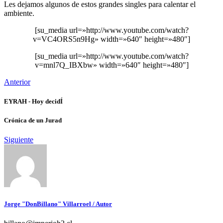
Les dejamos algunos de estos grandes singles para calentar el
ambiente.
[su_media url=»http://www.youtube.com/watch?
v=VC4ORS5n9Hg» width=»640″ height=»480″]
[su_media url=»http://www.youtube.com/watch?
v=mnl7Q_IBXbw» width=»640″ height=»480″]
Anterior
EYRAH - Hoy decidÍ
Crónica de un Jurad
Siguiente
Jorge "DonBillano" Villarroel
/ Autor