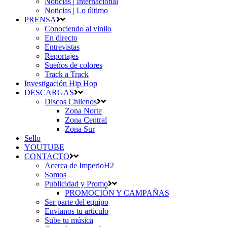
Noticias | Internacional
Noticias | Lo último
PRENSA
Conociendo al vinilo
En directo
Entrevistas
Reportajes
Sueños de colores
Track a Track
Investigación Hip Hop
DESCARGAS
Discos Chilenos
Zona Norte
Zona Central
Zona Sur
Sello
YOUTUBE
CONTACTO
Acerca de ImperioH2
Somos
Publicidad y Promo
PROMOCIÓN Y CAMPAÑAS
Ser parte del equipo
Envíanos tu articulo
Sube tu música