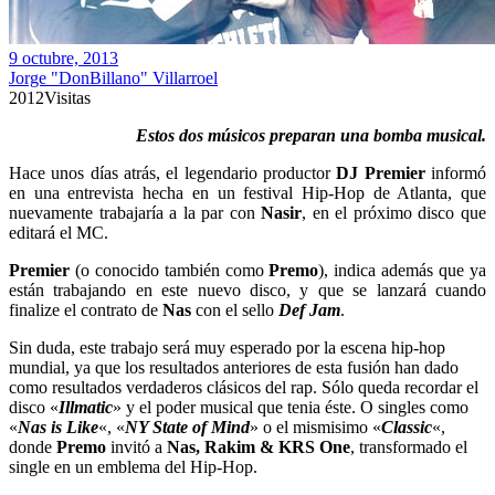
9 octubre, 2013
Jorge "DonBillano" Villarroel
2012
Visitas
Estos dos músicos preparan una bomba musical.
Hace unos días atrás, el legendario productor
DJ Premier
informó
en una entrevista hecha en un festival Hip-Hop de Atlanta, que
nuevamente trabajaría a la par con
Nasir
, en el próximo disco que
editará el MC.
Premier
(o conocido también como
Premo
), indica además que ya
están trabajando en este nuevo disco, y que se lanzará cuando
finalize el contrato de
Nas
con el sello
Def Jam
.
Sin duda, este trabajo será muy esperado por la escena hip-hop
mundial, ya que los resultados anteriores de esta fusión han dado
como resultados verdaderos clásicos del rap. Sólo queda recordar el
disco «
Illmatic
» y el poder musical que tenia éste. O singles como
«
Nas is Like
«, «
NY State of Mind
» o el mismisimo «
Classic
«,
donde
Premo
invitó a
Nas, Rakim & KRS One
, transformado el
single en un emblema del Hip-Hop.