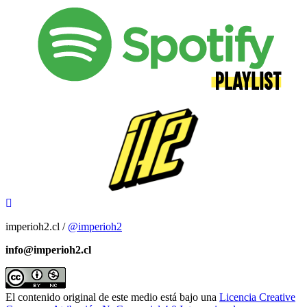
imperioh2.cl /
@imperioh2
info@imperioh2.cl
El contenido original de este medio está bajo una
Licencia Creative