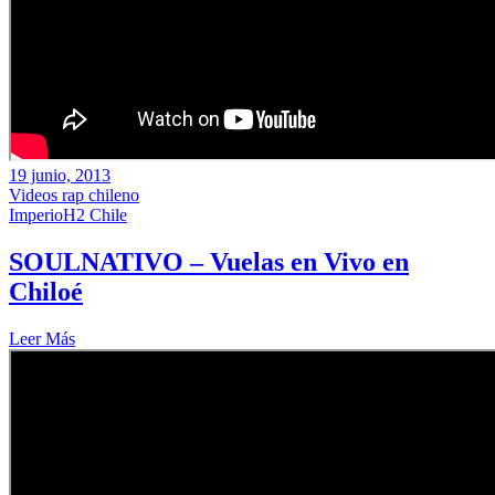
19 junio, 2013
Videos rap chileno
ImperioH2 Chile
SOULNATIVO – Vuelas en Vivo en
Chiloé
Leer Más