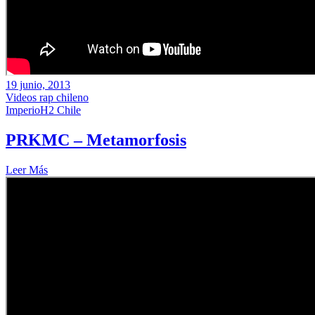
19 junio, 2013
Videos rap chileno
ImperioH2 Chile
PRKMC – Metamorfosis
Leer Más