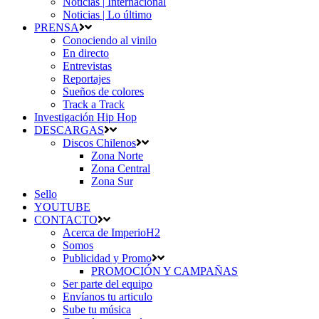
Noticias | Internacional
Noticias | Lo último
PRENSA
Conociendo al vinilo
En directo
Entrevistas
Reportajes
Sueños de colores
Track a Track
Investigación Hip Hop
DESCARGAS
Discos Chilenos
Zona Norte
Zona Central
Zona Sur
Sello
YOUTUBE
CONTACTO
Acerca de ImperioH2
Somos
Publicidad y Promo
PROMOCIÓN Y CAMPAÑAS
Ser parte del equipo
Envíanos tu articulo
Sube tu música