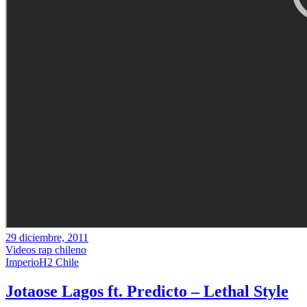
29 diciembre, 2011
Videos rap chileno
ImperioH2 Chile
Jotaose Lagos ft. Predicto – Lethal Style