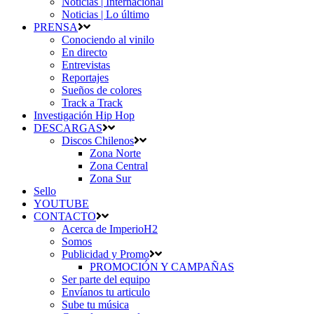
Noticias | Internacional
Noticias | Lo último
PRENSA
Conociendo al vinilo
En directo
Entrevistas
Reportajes
Sueños de colores
Track a Track
Investigación Hip Hop
DESCARGAS
Discos Chilenos
Zona Norte
Zona Central
Zona Sur
Sello
YOUTUBE
CONTACTO
Acerca de ImperioH2
Somos
Publicidad y Promo
PROMOCIÓN Y CAMPAÑAS
Ser parte del equipo
Envíanos tu articulo
Sube tu música