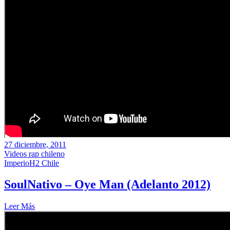
27 diciembre, 2011
Videos rap chileno
ImperioH2 Chile
SoulNativo – Oye Man (Adelanto 2012)
Leer Más