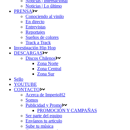
Noticias | Internacional
Noticias | Lo último
PRENSA
Conociendo al vinilo
En directo
Entrevistas
Reportajes
Sueños de colores
Track a Track
Investigación Hip Hop
DESCARGAS
Discos Chilenos
Zona Norte
Zona Central
Zona Sur
Sello
YOUTUBE
CONTACTO
Acerca de ImperioH2
Somos
Publicidad y Promo
PROMOCIÓN Y CAMPAÑAS
Ser parte del equipo
Envíanos tu articulo
Sube tu música