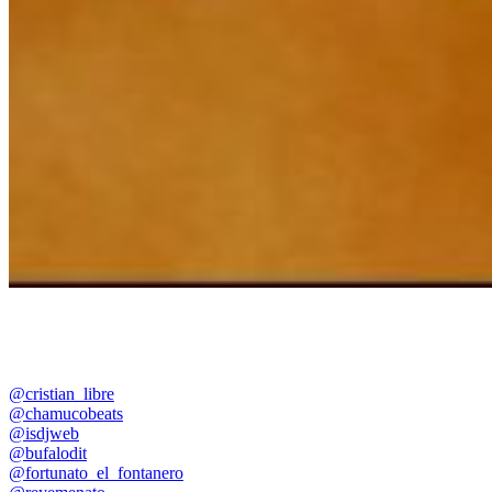
@cristian_libre
@chamucobeats
@isdjweb
@bufalodit
@fortunato_el_fontanero