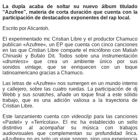
La dupla acaba de soltar su nuevo álbum titulado
“
Azufree
”, materia de corta duración que cuenta con la
participación de destacados exponentes del rap local.
Escrito por Alicantoh.
El experimentado mc Cristian Libre y el productor Chamuco
publican «
Azufree
«, un EP que cuenta con cinco canciones
en las que Cristian Libre comparte el micrófono con Matiah
Chinaski y Bufalo Dit. Todos sobre una instrumentación
«
drumless
» que crea un ambiente único por sus
sonidos
vintage,
que se enriquecen con un toque
latinoamericano gracias a Chamuco.
Las letras de «
Azufree
» nos sumergen en un mundo interno
y callejero, sobre las cuatro ruedas. La participación de dj
Webb y sus
scratches
, añade un toque final a este sólido
trabajo, que es una adición valiosa a la trayectoria de
Cristian Libre.
Este lanzamiento cuenta con
videoclip
para las canciones
«Pastel» y «Terrícolas». El mc ha establecido un sello
distintivo al acompañar su música con trabajos
audiovisuales que complementan su profundidad lírica.
«
Azufree
» no es solo un viaje sonoro, sino una experiencia