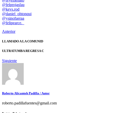
@reyemenato
@felprojasfau
@kevs.rod
@daniel_ohtonqui
@ysinofueraa
@felipearce._
Anterior
LLAMADO A LA COMUNID
ULTRATUMBA REGRESA C
Siguiente
Roberto Alicantoh Padilla
/ Autor
roberto.padillafuentes@gmail.com