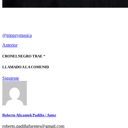
@trippzymusica
Anterior
CRONELNEGRO TRAE “
LLAMADO A LA COMUNID
Siguiente
Roberto Alicantoh Padilla
/ Autor
roberto.padillafuentes@gmail.com