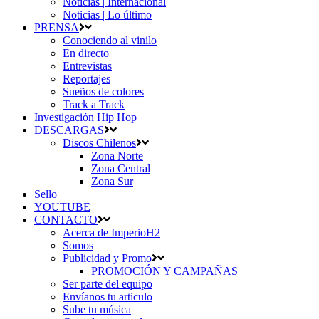
Noticias | Internacional
Noticias | Lo último
PRENSA
Conociendo al vinilo
En directo
Entrevistas
Reportajes
Sueños de colores
Track a Track
Investigación Hip Hop
DESCARGAS
Discos Chilenos
Zona Norte
Zona Central
Zona Sur
Sello
YOUTUBE
CONTACTO
Acerca de ImperioH2
Somos
Publicidad y Promo
PROMOCIÓN Y CAMPAÑAS
Ser parte del equipo
Envíanos tu articulo
Sube tu música