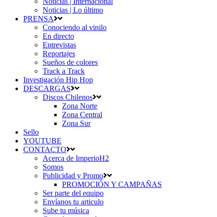
Noticias | Internacional
Noticias | Lo último
PRENSA
Conociendo al vinilo
En directo
Entrevistas
Reportajes
Sueños de colores
Track a Track
Investigación Hip Hop
DESCARGAS
Discos Chilenos
Zona Norte
Zona Central
Zona Sur
Sello
YOUTUBE
CONTACTO
Acerca de ImperioH2
Somos
Publicidad y Promo
PROMOCIÓN Y CAMPAÑAS
Ser parte del equipo
Envíanos tu articulo
Sube tu música