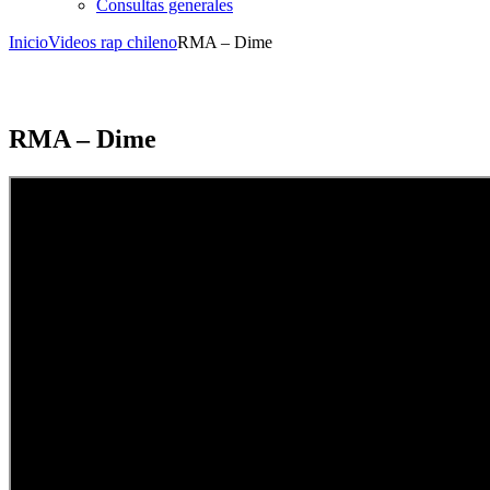
Consultas generales
Inicio
Videos rap chileno
RMA – Dime
RMA – Dime